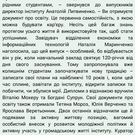
рідними студентами, – звернувся до випускників
директор інституту Анатолій Литвиненко. – Ви отримуєте
документ про освіту. Це первинна самостійність, з якою
можна будувати кар’єру. Несіть цей багаж знань
протягом усього життя й використовуйте так, щоб стати
успішними. Завідувач відділення економіки та
інформаційних технологій Наталія Маринченко
наголосила, що цей випуск – особливий, бо відбувається
він у рік, коли навчальний заклад святкує 120-річчя від
дня свого заснування. Тому запропонувала вже
колишнім студентам започаткувати нову традицію –
записати свої плани на найближчі 10 років і, коли цей
час сплине, завітати до інституту, відкрити записки та
побачити, чи збулися мрії. Дипломи з відзнакою вручили
Віталію Мохеру та Богдані Супрун. Свої документи про
освіту також отримали Тетяна Мороз, Юлія Верченко та
Ярослава Веретьонник. Двох останніх відзначили ще й
подяками за активну життєву позицію, вагомий
особистий внесок у розвиток молодіжної політики й
активну участь у громадському житті інституту. Куратор