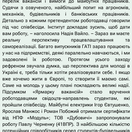
перелік вакансій і вимоги до майбутніх працівників.
Судячи з озвученого, найбільший попит на агрономів,
механіків, будівельників і банківських працівників.
Детально з кожним претендентом роботодавці говорили
під час співбесіди. Інститут докладає зусиль, щоб дати
вам роботу, – наголосила Надія Вайло. – Зараз ви маєте
реальну перспективу працевлаштування та
самореалізації. Багато випускників ГАТІ зараз працюють
у нас на підприємстві, деякі паралельно навчаються, і ми
задоволені їх роботою. Протягом усього заходу
рефреном звучала думка, що перспектива для молоді в
Україні є, треба тільки хотіти реалізовувати себе. І якщо
вже хочемо жити в Європі, то створити її маємо самі.
Саме на молодь у цьому плані покладають великі надії.
Підсумком «Ярмарку вакансій» стало вручення
роботодавцями свідоцтв-направлень студентам, які
пройшли співбесіду. Майбутні електрики Ігор Євтушенко,
Ярослав Манжос і Роман Побожий отримали сертифікати
від НПФ «Модуль»; ТОВ «Дубовичі» запропонували
роботу Павлу Черненку (41ВПР). З найбільшою кількістю
потенційних співробітників серед студентів-будівельників