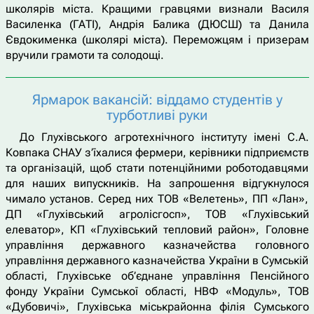
школярів міста. Кращими гравцями визнали Василя
Василенка (ГАТІ), Андрія Балика (ДЮСШ) та Данила
Євдокименка (школярі міста). Переможцям і призерам
вручили грамоти та солодощі.
Ярмарок вакансій: віддамо студентів у
турботливі руки
До Глухівського агротехнічного інституту імені С.А.
Ковпака СНАУ з’їхалися фермери, керівники підприємств
та організацій, щоб стати потенційними роботодавцями
для наших випускників. На запрошення відгукнулося
чимало установ. Серед них ТОВ «Велетень», ПП «Лан»,
ДП «Глухівський агролісгосп», ТОВ «Глухівський
елеватор», КП «Глухівський тепловий район», Головне
управління державного казначейства головного
управління державного казначейства України в Сумській
області, Глухівське об’єднане управління Пенсійного
фонду України Сумської області, НВФ «Модуль», ТОВ
«Дубовичі», Глухівська міськрайонна філія Сумського