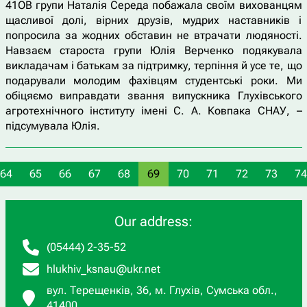
41ОВ групи Наталія Середа побажала своїм вихованцям
щасливої долі, вірних друзів, мудрих наставників і
попросила за жодних обставин не втрачати людяності.
Навзаєм староста групи Юлія Верченко подякувала
викладачам і батькам за підтримку, терпіння й усе те, що
подарували молодим фахівцям студентські роки. Ми
обіцяємо виправдати звання випускника Глухівського
агротехнічного інституту імені С. А. Ковпака СНАУ, –
підсумувала Юлія.
64
65
66
67
68
69
70
71
72
73
74
Our address:
(05444) 2-35-52
hlukhiv_ksnau@ukr.net
вул. Терещенків, 36, м. Глухів, Сумська обл.,
41400