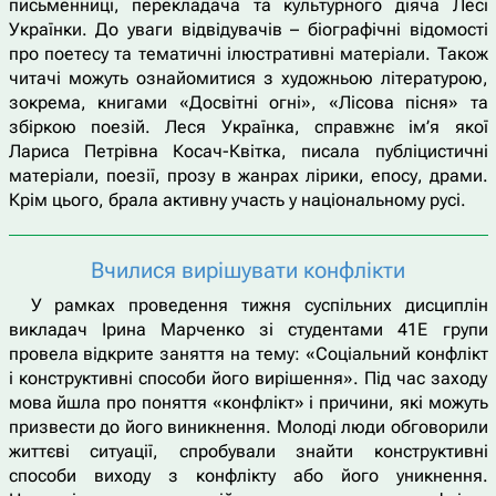
письменниці, перекладача та культурного діяча Лесі
Українки. До уваги відвідувачів – біографічні відомості
про поетесу та тематичні ілюстративні матеріали. Також
читачі можуть ознайомитися з художньою літературою,
зокрема, книгами «Досвітні огні», «Лісова пісня» та
збіркою поезій. Леся Українка, справжнє ім’я якої
Лариса Петрівна Косач-Квітка, писала публіцистичні
матеріали, поезії, прозу в жанрах лірики, епосу, драми.
Крім цього, брала активну участь у національному русі.
Вчилися вирішувати конфлікти
У рамках проведення тижня суспільних дисциплін
викладач Ірина Марченко зі студентами 41Е групи
провела відкрите заняття на тему: «Соціальний конфлікт
і конструктивні способи його вирішення». Під час заходу
мова йшла про поняття «конфлікт» і причини, які можуть
призвести до його виникнення. Молоді люди обговорили
життєві ситуації, спробували знайти конструктивні
способи виходу з конфлікту або його уникнення.