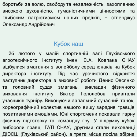
боротьби за волю, свободу та незалежність, захопленню
високою духовністю, гуманістичними цінностями та
глибоким патріотизмом наших предків, – стверджує
Олександр Андрійович
Кубок наш
26 лютого у малій спортивній залі Глухівського
агротехнічного інституту Імені С.А. Ковпака СНАУ
відбулися змагання з волейболу серед юнаків на Кубок
директора інституту. Під час урочистого відкриття
заступник директора з виховної роботи Денис Овсянко
та головний суддя змагань, викладач фізичного
виховання інституту Віктор Гололобов привітали
учасників турніру. Виконуючи запальний сучасний танок,
хореографічний колектив нашого вишу зарядив гравців
позитивними емоціями. Юні спортсмени показали гарну
фізичну підготовку та командну гру. У підсумку кубок
вибороли гравці ГАТІ СНАУ, другими стали вихованці
ДЮСШ (Глухівський район), а третє місце посіла збірна