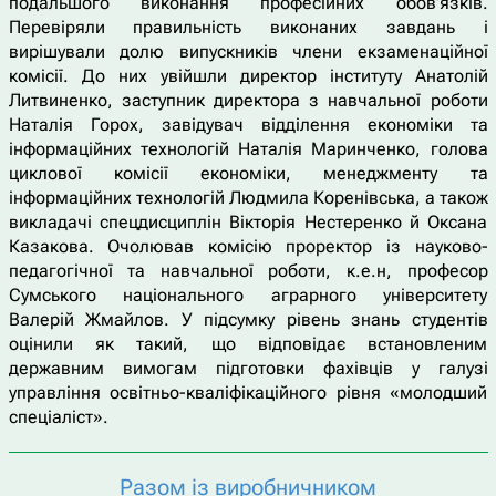
подальшого виконання професійних обов’язків.
Перевіряли правильність виконаних завдань і
вирішували долю випускників члени екзаменаційної
комісії. До них увійшли директор інституту Анатолій
Литвиненко, заступник директора з навчальної роботи
Наталія Горох, завідувач відділення економіки та
інформаційних технологій Наталія Маринченко, голова
циклової комісії економіки, менеджменту та
інформаційних технологій Людмила Коренівська, а також
викладачі спецдисциплін Вікторія Нестеренко й Оксана
Казакова. Очолював комісію проректор із науково-
педагогічної та навчальної роботи, к.е.н, професор
Сумського національного аграрного університету
Валерій Жмайлов. У підсумку рівень знань студентів
оцінили як такий, що відповідає встановленим
державним вимогам підготовки фахівців у галузі
управління освітньо-кваліфікаційного рівня «молодший
спеціаліст».
Разом із виробничником