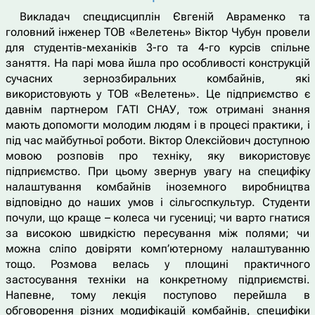
Викладач спецдисциплін Євгеній Авраменко та
головний інженер ТОВ «Велетень» Віктор Чубун провели
для студентів-механіків 3-го та 4-го курсів спільне
заняття. На парі мова йшла про особливості конструкцій
сучасних зернозбиральних комбайнів, які
використовують у ТОВ «Велетень». Це підприємство є
давнім партнером ГАТІ СНАУ, тож отримані знання
мають допомогти молодим людям і в процесі практики, і
під час майбутньої роботи. Віктор Олексійович доступною
мовою розповів про техніку, яку використовує
підприємство. При цьому звернув увагу на специфіку
налаштування комбайнів іноземного виробництва
відповідно до наших умов і сільгоспкультур. Студенти
почули, що краще – колеса чи гусениці; чи варто гнатися
за високою швидкістю пересування між полями; чи
можна сліпо довіряти комп’ютерному налаштуванню
тощо. Розмова велась у площині практичного
застосування техніки на конкретному підприємстві.
Напевне, тому лекція поступово перейшла в
обговорення різних модифікацій комбайнів, специфіки