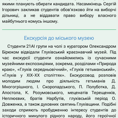
якими планують обирати кандидата. Насамкінець Сергій
Ігорович закликав студентів обов’язково йти на виборчі
дільниці, а не віддавати право вибору власного
майбутнього комусь іншому.
Екскурсія до міського музею
Студенти 21АІ групи на чолі з куратором Олександром
Бірюком відвідали Глухівський краєзнавчий музей. Під
час екскурсії студенти ознайомились із сучасними
музейними експозиціями, зокрема, розділами «Природа
краю», «Глухів середньовічний», «Глухів гетьманський»,
«Глухів у ХІХ-ХХ століттях». Екскурсовод розповів
молодим людям про діяльність гетьманів Д.
Многогрішного, І. Скоропадського, П. Полуботка, Д.
Апостола, К. Розумовського, меценатів Терещенків,
Неплюєвих, братів Нарбутів, глухівській період О.
Довженка, а також духовних святинь Глухівщини. Подібні
заходи сприяють пробудженню інтересу студентів до
історичного минулого рідного народу, його героїчної