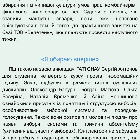
збирання тієї чи іншої культури, умов праці комбайнерів і
фінансової винагороди за неї. Судячи з питань, які
ставили майбутні аграрії, вони вже непогано
орієнтуються в темі й готові до практичного заняття на
базі ТОВ «Велетень», яке планують провести наступного
тижня.
«Я обираю вперше»
Під такою назвою викладач ГАТІ СНАУ Сергій Антонов
для студентів четвертого курсу провів інформаційну
годину. Захід відбувся в рамках тижня суспільних
дисциплін. Олександр Базурін, Богдан Матюха, Ольга
Базуріна, Наталія Єременко й Аліна Чернишова
ознайомили присутніх із поняттям і структурою виборів,
особливостями виборчої системи та порядком
голосування. Також вони розповіли молодим людям про
наявні виборчі системи та причини абсентеїзму
(ухилення від участі у виборах). Юні лектори не забували
й про роботу з аудиторією: обговорювали критерії, за