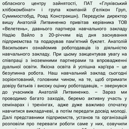
обласного центру зайнятості, ПАТ «Глухівський
хлібокомбінат» і група компаній (Гелікон Груп,
Сумимостобуд, Роад Констракшн). Передусім директор
вишу Анатолій Литвиненко привітав керівника ТОВ
«Велетень», давнього партнера навчального закладу
Надію Вайло з 20-річчям від дня заснування
підприємства та подарував пам’ятний буклет. Анатолій
Васильович ознайомив роботодавців із діяльністю
навчального закладу. При цьому закцентував увагу на
співпраці з іноземними партнерами та впровадженні
дуальної освіти. Якісна освіта й успішна кар’єра – це
безупинна робота. Наш навчальний заклад сьогодні
зорієнтований, головним чином, на те, щоб отримати
довіру батьків і високу оцінку роботодавців, – звернувся
до учасників Анатолій Литвиненко. – Зараз ми
проводимо багато заходів, беремо активну участь у
семінарах і тренінгах, адже дуже важливо спочатку
навчитися викладачеві, а потім передати досвід молоді.
Далі представники підприємств, установ та організацій
розповіли про переваги роботи саме у них, озвучили