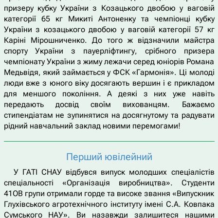
призеру кубку України з Козацького двобою у ваговій
категорії 65 кг Микиті Антоненку та чемпіонці кубку
України з козацького двобою у ваговій категорії 57 кг
Каріні Мірошниченко. До того ж відзначили майстра
спорту України з пауерліфтингу, срібного призера
чемпіонату України з жиму лежачи серед юніорів Романа
Медьвідя, який займається у ФСК «Гармонія». Ці молоді
люди вже з юного віку досягають вершин і є прикладом
для меншого покоління. А деякі з них уже навіть
передають досвід своїм вихованцям. Бажаємо
стипендіатам не зупинятися на досягнутому та радувати
рідний навчальний заклад новими перемогами!
Перший ювілейний
У ГАТІ СНАУ відбувся випуск молодших спеціалістів
спеціальності «Організація виробництва». Студенти
41ОВ групи отримали горде та високе звання «Випускник
Глухівського агротехнічного інституту імені С.А. Ковпака
Сумського НАУ». Ви назавжди залишитеся нашими