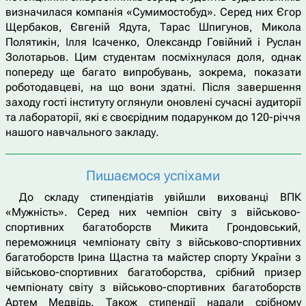
визначилася компанія «Сумимостобуд». Серед них Єгор
Щербаков, Євгеній Ядута, Тарас Шпигунов, Микола
Полятикін, Ілля Ісаченко, Олександр Говійний і Руслан
Золотарьов. Цим студентам посміхнулася доля, однак
попереду ще багато випробувань, зокрема, показати
роботодавцеві, на що вони здатні. Після завершення
заходу гості інституту оглянули оновлені сучасні аудиторії
та лабораторії, які є своєрідним подарунком до 120-річчя
нашого навчального закладу.
Пишаємося успіхами
До складу стипендіатів увійшли вихованці ВПК
«Мужність». Серед них чемпіон світу з військово-
спортивних багатоборств Микита Грондовський,
переможниця чемпіонату світу з військово-спортивних
багатоборств Ірина Щастна та майстер спорту України з
військово-спортивних багатоборства, срібний призер
чемпіонату світу з військово-спортивних багатоборств
Артем Медвідь. Також стипендії надали срібному