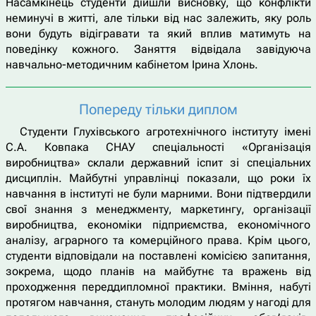
Насамкінець студенти дійшли висновку, що конфлікти
неминучі в житті, але тільки від нас залежить, яку роль
вони будуть відігравати та який вплив матимуть на
поведінку кожного. Заняття відвідала завідуюча
навчально-методичним кабінетом Ірина Хлонь.
Попереду тільки диплом
Студенти Глухівського агротехнічного інституту імені
С.А. Ковпака СНАУ спеціальності «Організація
виробництва» склали державний іспит зі спеціальних
дисциплін. Майбутні управлінці показали, що роки їх
навчання в інституті не були марними. Вони підтвердили
свої знання з менеджменту, маркетингу, організації
виробництва, економіки підприємства, економічного
аналізу, аграрного та комерційного права. Крім цього,
студенти відповідали на поставлені комісією запитання,
зокрема, щодо планів на майбутнє та вражень від
проходження переддипломної практики. Вміння, набуті
протягом навчання, стануть молодим людям у нагоді для