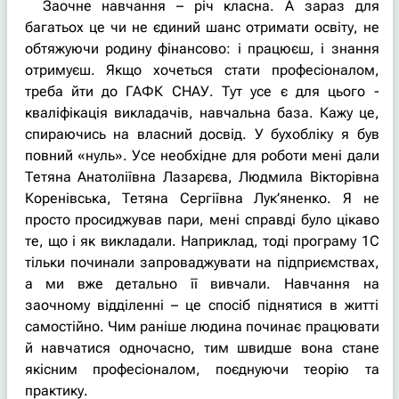
Заочне навчання – річ класна. А зараз для
багатьох це чи не єдиний шанс отримати освіту, не
обтяжуючи родину фінансово: і працюєш, і знання
отримуєш. Якщо хочеться стати професіоналом,
треба йти до ГАФК СНАУ. Тут усе є для цього -
кваліфікація викладачів, навчальна база. Кажу це,
спираючись на власний досвід. У бухобліку я був
повний «нуль». Усе необхідне для роботи мені дали
Тетяна Анатоліївна Лазарєва, Людмила Вікторівна
Коренівська, Тетяна Сергіївна Лук’яненко. Я не
просто просиджував пари, мені справді було цікаво
те, що і як викладали. Наприклад, тоді програму 1С
тільки починали запроваджувати на підприємствах,
а ми вже детально її вивчали. Навчання на
заочному відділенні – це спосіб піднятися в житті
самостійно. Чим раніше людина починає працювати
й навчатися одночасно, тим швидше вона стане
якісним професіоналом, поєднуючи теорію та
практику.