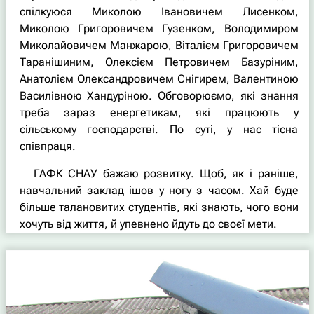
спілкуюся Миколою Івановичем Лисенком,
Миколою Григоровичем Гузенком, Володимиром
Миколайовичем Манжарою, Віталієм Григоровичем
Таранішиним, Олексієм Петровичем Базуріним,
Анатолієм Олександровичем Снігирем, Валентиною
Василівною Хандуріною. Обговорюємо, які знання
треба зараз енергетикам, які працюють у
сільському господарстві. По суті, у нас тісна
співпраця.
ГАФК СНАУ бажаю розвитку. Щоб, як і раніше,
навчальний заклад ішов у ногу з часом. Хай буде
більше талановитих студентів, які знають, чого вони
хочуть від життя, й упевнено йдуть до своєї мети.