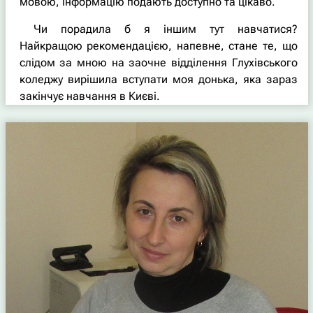
мовою, інформацію подають доступно та цікаво.
Чи порадила б я іншим тут навчатися?
Найкращою рекомендацією, напевне, стане те, що
слідом за мною на заочне відділення Глухівського
коледжу вирішила вступати моя донька, яка зараз
закінчує навчання в Києві.