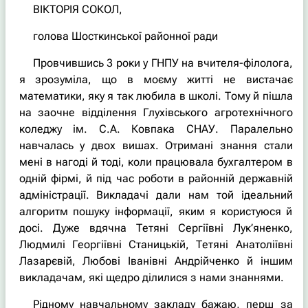
ВІКТОРІЯ СОКОЛ,
голова Шосткинської районної ради
Провчившись 3 роки у ГНПУ на вчителя-філолога,
я зрозуміла, що в моєму житті не вистачає
математики, яку я так любила в школі. Тому й пішла
на заочне відділення Глухівського агротехнічного
коледжу ім. С.А. Ковпака СНАУ. Паралельно
навчалась у двох вишах. Отримані знання стали
мені в нагоді й тоді, коли працювала бухгалтером в
одній фірмі, й під час роботи в районній державній
адміністрації. Викладачі дали нам той ідеальний
алгоритм пошуку інформації, яким я користуюся й
досі. Дуже вдячна Тетяні Сергіївні Лук’яненко,
Людмилі Георгіївні Станицькій, Тетяні Анатоліївні
Лазарєвій, Любові Іванівні Андрійченко й іншим
викладачам, які щедро ділилися з нами знаннями.
Рідному навчальному закладу бажаю, перш за