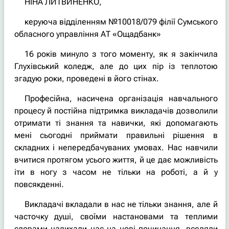
НІНА ЛИТВИНЕНКО,
керуюча відділенням №10018/079 філії Сумського
обласного управління АТ «Ощадбанк»
16 років минуло з того моменту, як я закінчила
Глухівський коледж, але до цих пір із теплотою
згадую роки, проведені в його стінах.
Професійна, насичена організація навчального
процесу й постійна підтримка викладачів дозволили
отримати ті знання та навички, які допомагають
мені сьогодні приймати правильні рішення в
складних і непередбачуваних умовах. Нас навчили
вчитися протягом усього життя, й це дає можливість
іти в ногу з часом не тільки на роботі, а й у
повсякденні.
Викладачі вкладали в нас не тільки знання, але й
часточку душі, своїми настановами та теплими
словами надихали нас на нові починання, вселяли