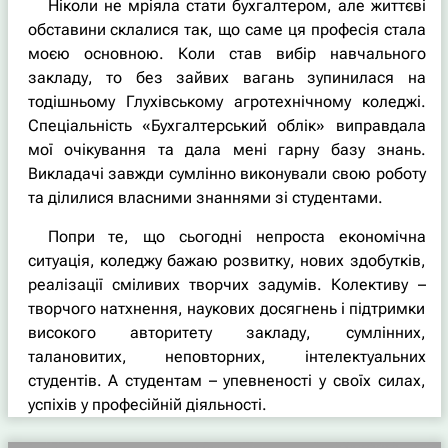
Ніколи не мріяла стати бухгалтером, але життєві
обставини склалися так, що саме ця професія стала
моєю основною. Коли став вибір навчального
закладу, то без зайвих вагань зупинилася на
тодішньому Глухівському агротехнічному коледжі.
Спеціальність «Бухгалтерський облік» виправдала
мої очікування та дала мені гарну базу знань.
Викладачі завжди сумлінно виконували свою роботу
та ділилися власними знаннями зі студентами.
Попри те, що сьогодні непроста економічна
ситуація, коледжу бажаю розвитку, нових здобутків,
реалізації сміливих творчих задумів. Колективу –
творчого натхнення, наукових досягнень і підтримки
високого авторитету закладу, сумлінних,
талановитих, неповторних, інтелектуальних
студентів. А студентам – упевненості у своїх силах,
успіхів у професійній діяльності.