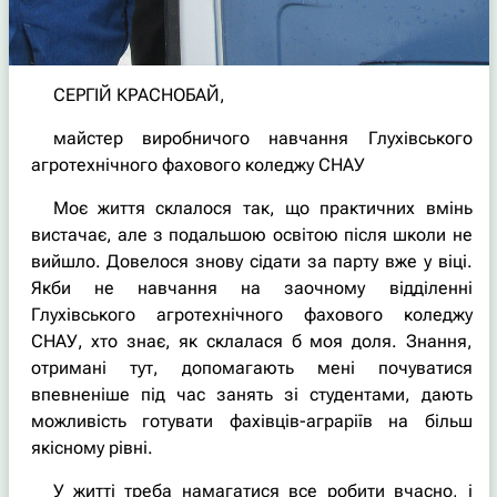
СЕРГІЙ КРАСНОБАЙ,
майстер виробничого навчання Глухівського
агротехнічного фахового коледжу СНАУ
Моє життя склалося так, що практичних вмінь
вистачає, але з подальшою освітою після школи не
вийшло. Довелося знову сідати за парту вже у віці.
Якби не навчання на заочному відділенні
Глухівського агротехнічного фахового коледжу
СНАУ, хто знає, як склалася б моя доля. Знання,
отримані тут, допомагають мені почуватися
впевненіше під час занять зі студентами, дають
можливість готувати фахівців-аграріїв на більш
якісному рівні.
У житті треба намагатися все робити вчасно, і