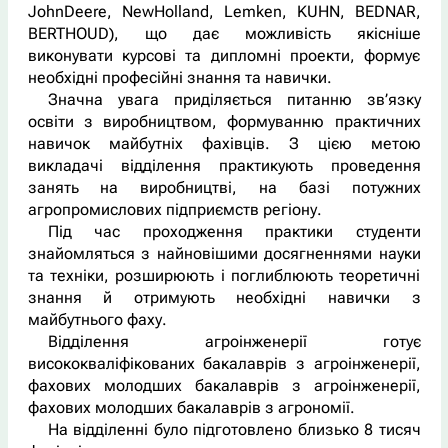
JohnDeere, NewHolland, Lemken, KUHN, BEDNAR,
BERTHOUD), що дає можливість якісніше
виконувати курсові та дипломні проекти, формує
необхідні професійні знання та навички.
Значна увага приділяється питанню зв’язку
освіти з виробництвом, формуванню практичних
навичок майбутніх фахівців. З цією метою
викладачі відділення практикують проведення
занять на виробництві, на базі потужних
агропромислових підприємств регіону.
Під час проходження практики студенти
знайомляться з найновішими досягненнями науки
та техніки, розширюють і поглиблюють теоретичні
знання й отримують необхідні навички з
майбутнього фаху.
Відділення агроінженерії готує
висококваліфікованих бакалаврів з агроінженерії,
фахових молодших бакалаврів з агроінженерії,
фахових молодших бакалаврів з агрономії.
На відділенні було підготовлено близько 8 тисяч