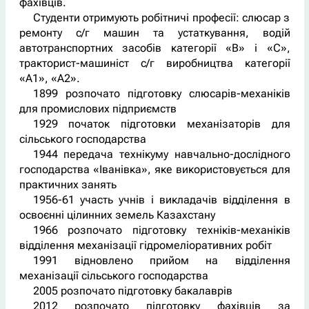
фахівців.
Студенти отримують робітничі професії: слюсар з
ремонту с/г машин та устаткування, водій
автотранспортних засобів категорії «В» і «С»,
тракторист-машиніст с/г виробництва категорії
«А1», «А2».
1899 розпочато підготовку слюсарів-механіків
для промислових підприємств
1929 початок підготовки механізаторів для
сільського господарства
1944 передача технікуму навчально-дослідного
господарства «Іванівка», яке використовується для
практичних занять
1956-61 участь учнів і викладачів відділення в
освоєнні цілинних земель Казахстану
1966 розпочато підготовку техніків-механіків
відділення механізації гідромеліоративних робіт
1991 відновлено прийом на відділення
механізації сільського господарства
2005 розпочато підготовку бакалаврів
2012 розпочато підготовку фахівців за