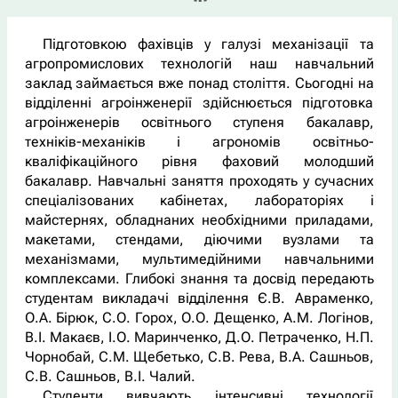
Підготовкою фахівців у галузі механізації та
агропромислових технологій наш навчальний
заклад займається вже понад століття. Сьогодні на
відділенні агроінженерії здійснюється підготовка
агроінженерів освітнього ступеня бакалавр,
техніків-механіків і агрономів освітньо-
кваліфікаційного рівня фаховий молодший
бакалавр. Навчальні заняття проходять у сучасних
спеціалізованих кабінетах, лабораторіях і
майстернях, обладнаних необхідними приладами,
макетами, стендами, діючими вузлами та
механізмами, мультимедійними навчальними
комплексами. Глибокі знання та досвід передають
студентам викладачі відділення Є.В. Авраменко,
О.А. Бірюк, С.О. Горох, О.О. Дещенко, А.М. Логінов,
В.І. Макаєв, І.О. Маринченко, Д.О. Петраченко, Н.П.
Чорнобай, С.М. Щебетько, С.В. Рева, В.А. Сашньов,
С.В. Сашньов, В.І. Чалий.
Студенти вивчають інтенсивні технології