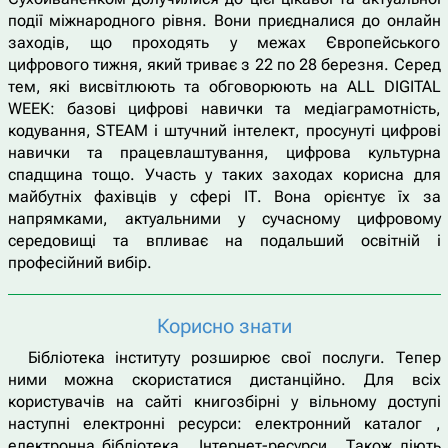
події міжнародного рівня. Вони приєдналися до онлайн
заходів, що проходять у межах Європейського
цифрового тижня, який триває з 22 по 28 березня. Серед
тем, які висвітлюють та обговорюють на ALL DIGITAL
WEEK: базові цифрові навички та медіаграмотність,
кодування, STEAM і штучний інтелект, просунуті цифрові
навички та працевлаштування, цифрова культурна
спадщина тощо. Участь у таких заходах корисна для
майбутніх фахівців у сфері ІТ. Вона орієнтує їх за
напрямками, актуальними у сучасному цифровому
середовищі та впливає на подальший освітній і
професійний вибір.
Корисно знати
Бібліотека інституту розширює свої послуги. Тепер
ними можна скористатися дистанційно. Для всіх
користувачів на сайті книгозбірні у вільному доступі
наступні електронні ресурси: електронний каталог ,
електронна бібліотека , Інтернет-ресурси . Також діють