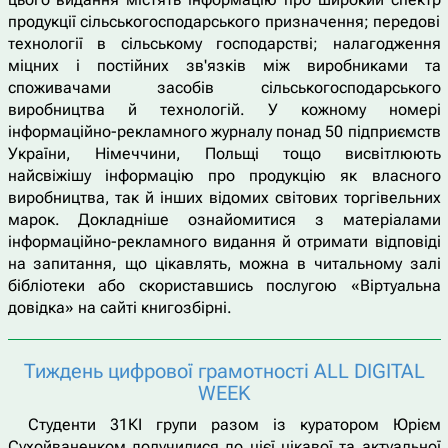
продукції сільськогосподарського призначення; передові
технології в сільському господарстві; налагодження
міцних і постійних зв'язків між виробниками та
споживачами засобів сільськогосподарського
виробництва й технологій. У кожному номері
інформаційно-рекламного журналу понад 50 підприємств
України, Німеччини, Польщі тощо висвітлюють
найсвіжішу інформацію про продукцію як власного
виробництва, так й інших відомих світових торгівельних
марок. Докладніше ознайомитися з матеріалами
інформаційно-рекламного видання й отримати відповіді
на запитання, що цікавлять, можна в читальному залі
бібліотеки або скориставшись послугою «Віртуальна
довідка» на сайті книгозбірні.
Тиждень цифрової грамотності ALL DIGITAL
WEEK
Студенти 31КІ групи разом із куратором Юрієм
Сухойваненком долучилися до цієї цікавої та актуальної