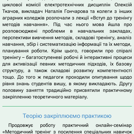
циклової комісії електротехнічних дисциплін Олексій
Ткачов, викладач Наталія Гончарова та колеги з інших
аграрних коледжів розпочали з лекції «Вступ до тренінгу
методів навчання». Під час нього мова йшла про
розповсюджені проблеми в навчальних закладах,
перспективи вивчення методів, складові тренінгу, аналіз
навчання, збір і систематизацію інформації та їх методи,
планування роботи. Крім цього, говорили про спіралі
тренінгу – багатоступеневі робочі й інтерактивні процеси
для активізації певних методичних підходів, їх базову
структуру, а також складові розвитку компетентності
тощо. До того ж педагоги проходили опитування щодо
рівня знань студентів вишу, в якому викладають. Другу
половину заняття традиційно присвятили практичному
закріпленню теоретичного матеріалу.
Теорію закріплюємо практикою
Продовжує роботу практичний онлайн-семінар
«Методичний тренінг з посилення спеціальних навичок