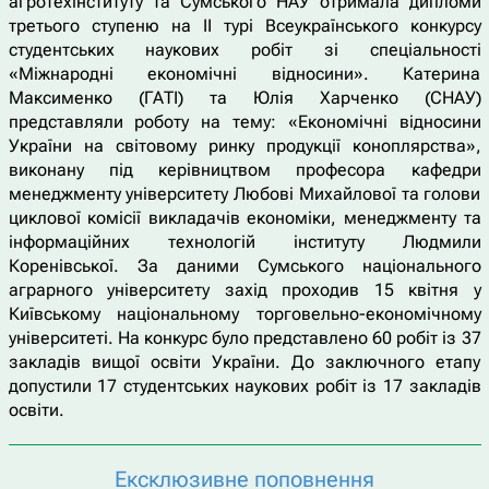
агротехінституту та Сумського НАУ отримала дипломи
третього ступеню на ІІ турі Всеукраїнського конкурсу
студентських наукових робіт зі спеціальності
«Міжнародні економічні відносини». Катерина
Максименко (ГАТІ) та Юлія Харченко (СНАУ)
представляли роботу на тему: «Економічні відносини
України на світовому ринку продукції коноплярства»,
виконану під керівництвом професора кафедри
менеджменту університету Любові Михайлової та голови
циклової комісії викладачів економіки, менеджменту та
інформаційних технологій інституту Людмили
Коренівської. За даними Сумського національного
аграрного університету захід проходив 15 квітня у
Київському національному торговельно-економічному
університеті. На конкурс було представлено 60 робіт із 37
закладів вищої освіти України. До заключного етапу
допустили 17 студентських наукових робіт із 17 закладів
освіти.
Ексклюзивне поповнення