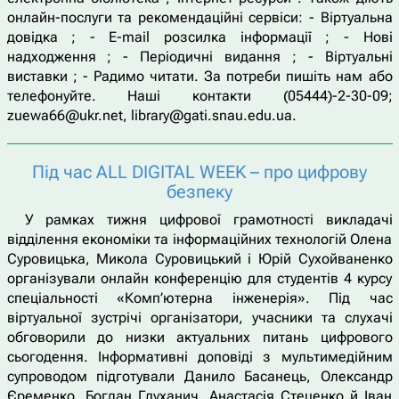
онлайн-послуги та рекомендаційні сервіси: - Віртуальна
довідка ; - E-mail розсилка інформації ; - Нові
надходження ; - Періодичні видання ; - Віртуальні
виставки ; - Радимо читати. За потреби пишіть нам або
телефонуйте. Наші контакти (05444)-2-30-09;
zuewa66@ukr.net, library@gati.snau.edu.ua.
Під час ALL DIGITAL WEEK – про цифрову
безпеку
У рамках тижня цифрової грамотності викладачі
відділення економіки та інформаційних технологій Олена
Суровицька, Микола Суровицький і Юрій Сухойваненко
організували онлайн конференцію для студентів 4 курсу
спеціальності «Комп’ютерна інженерія». Під час
віртуальної зустрічі організатори, учасники та слухачі
обговорили до низки актуальних питань цифрового
сьогодення. Інформативні доповіді з мультимедійним
супроводом підготували Данило Басанець, Олександр
Єременко, Богдан Глуханич, Анастасія Стеценко й Іван