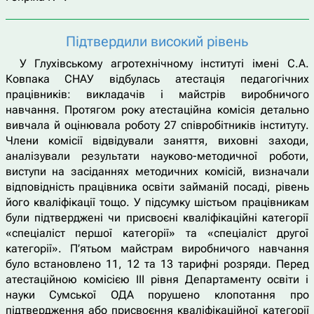
Підтвердили високий рівень
У Глухівському агротехнічному інституті імені С.А.
Ковпака СНАУ відбулась атестація педагогічних
працівників: викладачів і майстрів виробничого
навчання. Протягом року атестаційна комісія детально
вивчала й оцінювала роботу 27 співробітників інституту.
Члени комісії відвідували заняття, виховні заходи,
аналізували результати науково-методичної роботи,
виступи на засіданнях методичних комісій, визначали
відповідність працівника освіти займаній посаді, рівень
його кваліфікації тощо. У підсумку шістьом працівникам
були підтверджені чи присвоєні кваліфікаційні категорії
«спеціаліст першої категорії» та «спеціаліст другої
категорії». П’ятьом майстрам виробничого навчання
було встановлено 11, 12 та 13 тарифні розряди. Перед
атестаційною комісією ІІІ рівня Департаменту освіти і
науки Сумської ОДА порушено клопотання про
підтвердження або присвоєння кваліфікаційної категорії