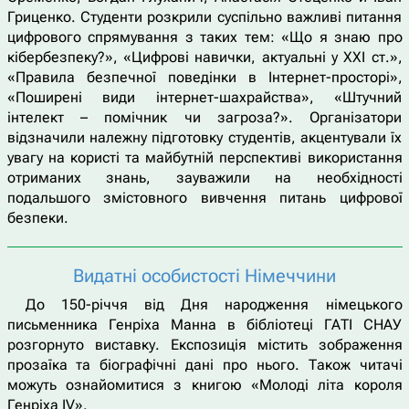
Гриценко. Студенти розкрили суспільно важливі питання
цифрового спрямування з таких тем: «Що я знаю про
кібербезпеку?», «Цифрові навички, актуальні у ХХІ ст.»,
«Правила безпечної поведінки в Інтернет-просторі»,
«Поширені види інтернет-шахрайства», «Штучний
інтелект – помічник чи загроза?». Організатори
відзначили належну підготовку студентів, акцентували їх
увагу на користі та майбутній перспективі використання
отриманих знань, зауважили на необхідності
подальшого змістовного вивчення питань цифрової
безпеки.
Видатні особистості Німеччини
До 150-річчя від Дня народження німецького
письменника Генріха Манна в бібліотеці ГАТІ СНАУ
розгорнуто виставку. Експозиція містить зображення
прозаїка та біографічні дані про нього. Також читачі
можуть ознайомитися з книгою «Молоді літа короля
Генріха IV».