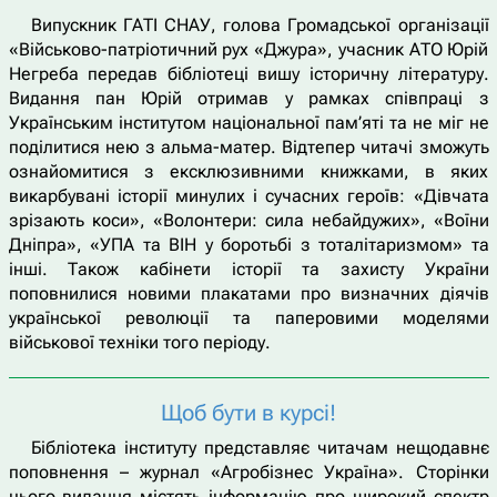
Випускник ГАТІ СНАУ, голова Громадської організації
«Військово-патріотичний рух «Джура», учасник АТО Юрій
Негреба передав бібліотеці вишу історичну літературу.
Видання пан Юрій отримав у рамках співпраці з
Українським інститутом національної пам’яті та не міг не
поділитися нею з альма-матер. Відтепер читачі зможуть
ознайомитися з ексклюзивними книжками, в яких
викарбувані історії минулих і сучасних героїв: «Дівчата
зрізають коси», «Волонтери: сила небайдужих», «Воїни
Дніпра», «УПА та ВІН у боротьбі з тоталітаризмом» та
інші. Також кабінети історії та захисту України
поповнилися новими плакатами про визначних діячів
української революції та паперовими моделями
військової техніки того періоду.
Щоб бути в курсі!
Бібліотека інституту представляє читачам нещодавнє
поповнення – журнал «Агробізнес Україна». Сторінки
цього видання містять інформацію про широкий спектр