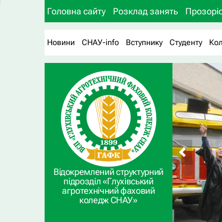
Головна сайту
Розклад занять
Прозоріс
Новини
СНАУ-info
Вступнику
Студенту
Ко
Відокремлений структурний
підрозділ «Глухівський
агротехнічний фаховий
коледж СНАУ»