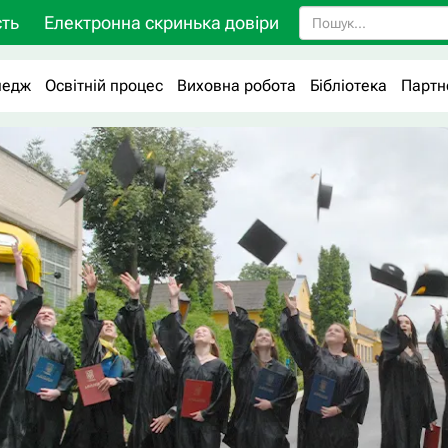
ть
Електронна скринька довіри
ледж
Освітній процес
Виховна робота
Бібліотека
Партн