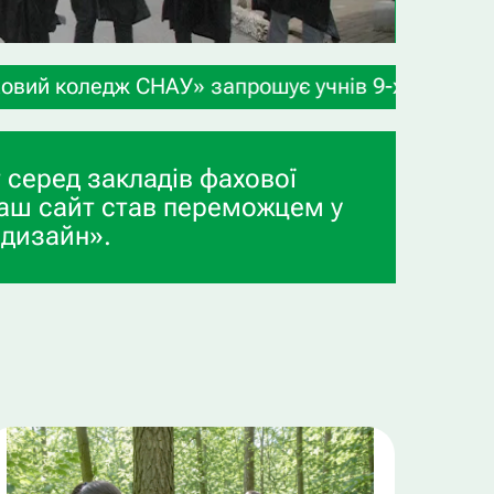
апрошує учнів 9-х та 11-х класів, а також випус
 серед закладів фахової
аш сайт став переможцем у
 дизайн».