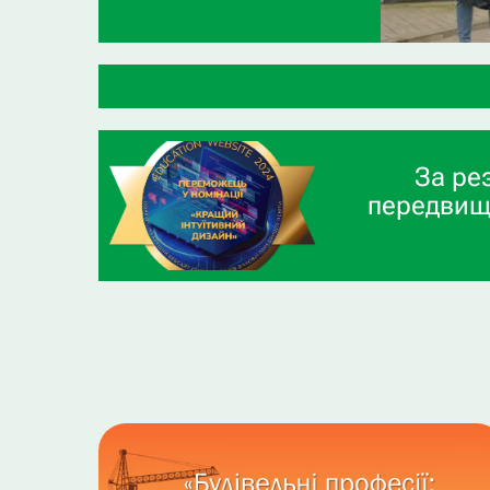
ВСП «Г
За ре
передвищ