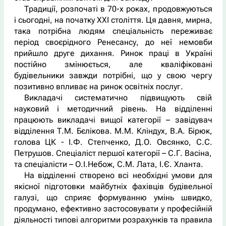
Традиції, розпочаті в 70-х роках, продовжуються
і сьогодні, на початку XXI століття. Ця давня, мирна,
така потрібна людям спеціальність переживає
період своєрідного Ренесансу, до неї немовби
прийшло друге дихання. Ринок праці в Україні
постійно змінюється, але кваліфіковані
будівельники завжди потрібні, що у свою чергу
позитивно впливає на ринок освітніх послуг.
Викладачі систематично підвищують свій
науковий і методичний рівень. На відділенні
працюють викладачі вищої категорії – завідувач
відділення Т.М. Бєлікова. М.М. Кліндух, В.А. Бірюк,
голова ЦК - І.Ф. Степченко, Д.О. Овсянко, С.С.
Петрушов. Спеціаліст першої категорії – С.Г. Васіна,
та спеціалісти – О.І.Небож, С.М. Лата, І.Є. Хланта.
На відділенні створено всі необхідні умови для
якісної підготовки майбутніх фахівців будівельної
галузі, що сприяє формуванню умінь швидко,
продумано, ефективно застосовувати у професійній
діяльності типові алгоритми розрахунків та правила