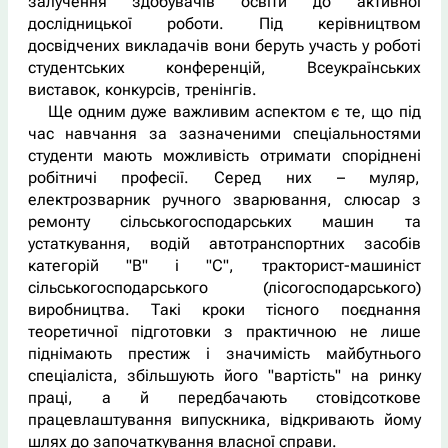
залучення здобувачів освіти до активної
дослідницької роботи. Під керівництвом
досвідчених викладачів вони беруть участь у роботі
студентських конференцій, Всеукраїнських
виставок, конкурсів, тренінгів.
Ще одним дуже важливим аспектом є те, що під
час навчання за зазначеними спеціальностями
студенти мають можливість отримати споріднені
робітничі професії. Серед них – муляр,
електрозварник ручного зварювання, слюсар з
ремонту сільськогосподарських машин та
устаткування, водій автотранспортних засобів
категорій "В" і "С", тракторист-машиніст
сільськогосподарського (лісогосподарського)
виробництва. Такі кроки тісного поєднання
теоретичної підготовки з практичною не лише
піднімають престиж і значимість майбутнього
спеціаліста, збільшують його "вартість" на ринку
праці, а й передбачають стовідсоткове
працевлаштування випускника, відкривають йому
шлях до започаткування власної справи.