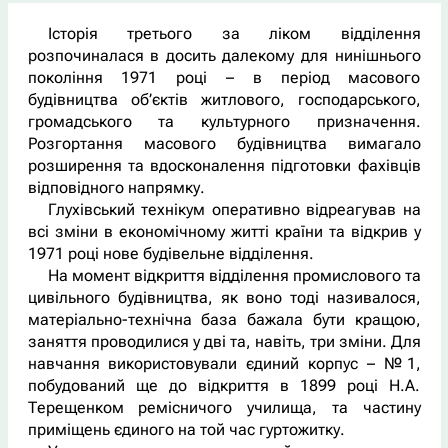
Історія третього за ліком відділення
розпочиналася в досить далекому для нинішнього
покоління 1971 році – в період масового
будівництва об’єктів житлового, господарського,
громадського та культурного призначення.
Розгортання масового будівництва вимагало
розширення та вдосконалення підготовки фахівців
відповідного напрямку.
Глухівський технікум оперативно відреагував на
всі зміни в економічному житті країни та відкрив у
1971 році нове будівельне відділення.
На момент відкриття відділення промислового та
цивільного будівництва, як воно тоді називалося,
матеріально-технічна база бажала бути кращою,
заняття проводилися у дві та, навіть, три зміни. Для
навчання використовували єдиний корпус – №1,
побудований ще до відкриття в 1899 році Н.А.
Терещенком ремісничого училища, та частину
приміщень єдиного на той час гуртожитку.