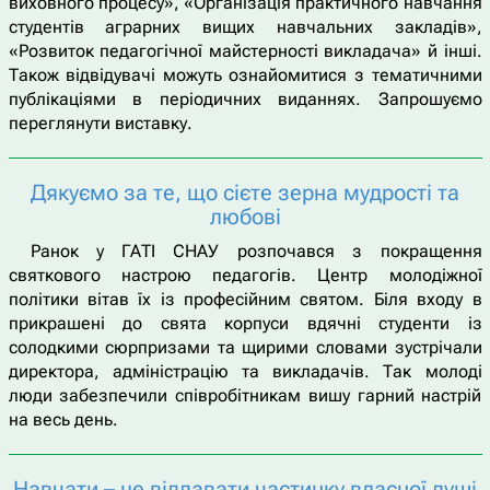
виховного процесу», «Організація практичного навчання
студентів аграрних вищих навчальних закладів»,
«Розвиток педагогічної майстерності викладача» й інші.
Також відвідувачі можуть ознайомитися з тематичними
публікаціями в періодичних виданнях. Запрошуємо
переглянути виставку.
Дякуємо за те, що сієте зерна мудрості та
любові
Ранок у ГАТІ СНАУ розпочався з покращення
святкового настрою педагогів. Центр молодіжної
політики вітав їх із професійним святом. Біля входу в
прикрашені до свята корпуси вдячні студенти із
солодкими сюрпризами та щирими словами зустрічали
директора, адміністрацію та викладачів. Так молоді
люди забезпечили співробітникам вишу гарний настрій
на весь день.
Навчати – це віддавати частинку власної душі