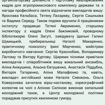
організаторську діяльність і підготовку кваліфікованих
кадрів для агропромислового комплексу держави та з
нагоди професійного свята відзначили викладачів вишу:
Ярослава Кельбаса, Тетяну Лазарєву, Сергія Сашньова
та Вадима Середу. Також подяки вручили й працівникам
інституту: продавцю Тетяні Авраменко, старшому
інспектору з кадрів Олені Бакликовій, провідному
бібліотекарю Олені Загуті, завідувачу їдальні Галині
Шумицькій, прибиральниці Наталії Макаренко,
практичному психологу Ірині Марченко, майстрам
виробничого навчання: Сергію Краснобаю, Володимиру
Лютому та Віктору Куртову. Щирими піснями привітали
викладачів і співробітників вишу вокальний ансамбль,
Аліна Анікушина, Альона Євтушенко, Анастасія Піддубна,
Вікторія Татаренко, Аліна Малафієнко та, навіть,
викладач англійської мови Наталія Сивоконь. Ольга
Коверзнєва зачитала вірш-настанову, хореографічний
колектив на чолі з Аліною Силіною виконав запальний
молодіжний танок, а Центр молодіжної політики
порадував присутніх хвилинкою гумору.