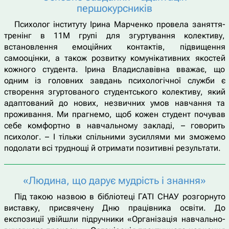
першокурсників
Психолог інституту Ірина Марченко провела заняття-
тренінг в 11М групі для згуртування колективу,
встановлення емоційних контактів, підвищення
самооцінки, а також розвитку комунікативних якостей
кожного студента. Ірина Владиславівна вважає, що
одним із головних завдань психологічної служби є
створення згуртованого студентського колективу, який
адаптований до нових, незвичних умов навчання та
проживання. Ми прагнемо, щоб кожен студент почував
себе комфортно в навчальному закладі, – говорить
психолог. – І тільки спільними зусиллями ми зможемо
подолати всі труднощі й отримати позитивні результати.
«Людина, що дарує мудрість і знання»
Під такою назвою в бібліотеці ГАТІ СНАУ розгорнуто
виставку, присвячену Дню працівника освіти. До
експозиції увійшли підручники «Організація навчально-