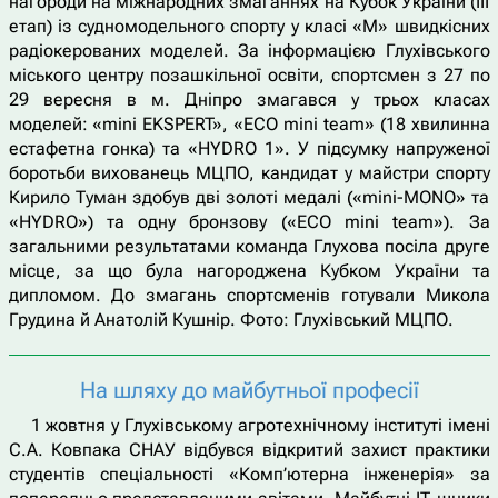
нагороди на міжнародних змаганнях на Кубок України (ІІІ
етап) із судномодельного спорту у класі «М» швидкісних
радіокерованих моделей. За інформацією Глухівського
міського центру позашкільної освіти, спортсмен з 27 по
29 вересня в м. Дніпро змагався у трьох класах
моделей: «mini EKSPERT», «ECO mini team» (18 хвилинна
естафетна гонка) та «HYDRO 1». У підсумку напруженої
боротьби вихованець МЦПО, кандидат у майстри спорту
Кирило Туман здобув дві золоті медалі («mini-MONO» та
«HYDRO») та одну бронзову («ECO mini team»). За
загальними результатами команда Глухова посіла друге
місце, за що була нагороджена Кубком України та
дипломом. До змагань спортсменів готували Микола
Грудина й Анатолій Кушнір. Фото: Глухівський МЦПО.
На шляху до майбутньої професії
1 жовтня у Глухівському агротехнічному інституті імені
С.А. Ковпака СНАУ відбувся відкритий захист практики
студентів спеціальності «Комп’ютерна інженерія» за