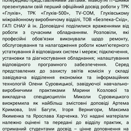
попередньо представленими звітами. Майбутні ІТ-шники
презентували свій перший офіційний досвід роботи у ТРК
«Глухів», ТРК «Глухів-500», TV-COM, Глухівському
міжрайонному виробничому відділі, ТОВ «Безпека-Схід»,
ГАТІ СНАУ й ін. Доповідачі поділилися враженнями від
роботи з сучасним обладнанням. Розповіли, які
професійні обов’язки виконували щодо ремонту,
обслуговування та налагодження роботи комп’ютерного
устаткування й відповідних систем і мереж; підключення,
установки та діагностування обладнання; налаштування
відповідного програмного забезпечення. Серед
представлених до захисту звітів комісія у складі
завідувача відділення економіки та інформаційних
технологій Олени Суровицької, завідуючої навчально-
виробничими практиками Марини Козлової та
викладача спецдисциплін Миколи Суровицького
виокремила як найбільш змістовні доповіді Артема
Кримова, Іллі Багути, Ігоря Вернигори, Максима
Якименка та Ярослава Харченка. Усі надані матеріали
належно оцінені та передані до відділу практик, а
отриманий студентами досвід – цінне доповнення на