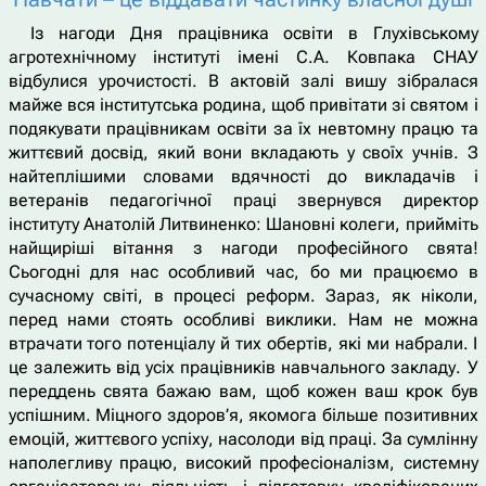
Із нагоди Дня працівника освіти в Глухівському
агротехнічному інституті імені С.А. Ковпака СНАУ
відбулися урочистості. В актовій залі вишу зібралася
майже вся інститутська родина, щоб привітати зі святом і
подякувати працівникам освіти за їх невтомну працю та
життєвий досвід, який вони вкладають у своїх учнів. З
найтеплішими словами вдячності до викладачів і
ветеранів педагогічної праці звернувся директор
інституту Анатолій Литвиненко: Шановні колеги, прийміть
найщиріші вітання з нагоди професійного свята!
Сьогодні для нас особливий час, бо ми працюємо в
сучасному світі, в процесі реформ. Зараз, як ніколи,
перед нами стоять особливі виклики. Нам не можна
втрачати того потенціалу й тих обертів, які ми набрали. І
це залежить від усіх працівників навчального закладу. У
переддень свята бажаю вам, щоб кожен ваш крок був
успішним. Міцного здоров’я, якомога більше позитивних
емоцій, життєвого успіху, насолоди від праці. За сумлінну
наполегливу працю, високий професіоналізм, системну