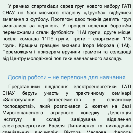
У рамках спартакіади серед груп нового набору ГАТІ
СНАУ на базі міського стадіону «Дружба» відбулися
змагання з футболу. Протягом двох тижнів дев’ять груп
змагалися за першість. У процесі нелегкої боротьби
переможцями стали футболісти 11АІ групи, друге місце
посіла команда 11ПЕ групи, третє – спортсмени 11Б
групи. Кращим гравцем визнали Ігоря Мороза (11АІ).
Переможцям і призерам вручили грамоти та солодощі
від Центру молодіжної політики навчального закладу.
Досвід роботи – не перепона для навчання
Представники відділення електроенергетики ГАТІ
СНАУ беруть участь у практичному семінарі
«Застосування фотоелементів у сільському
господарстві», який розпочався 2 жовтня на базі
Мирогощанського аграрного коледжу. Делегація
інституту в складі завідувача відділення
електроенергетики Василя Литвиненка та викладачів
спеціальних дисциплін: Віктора Маслова, Федора