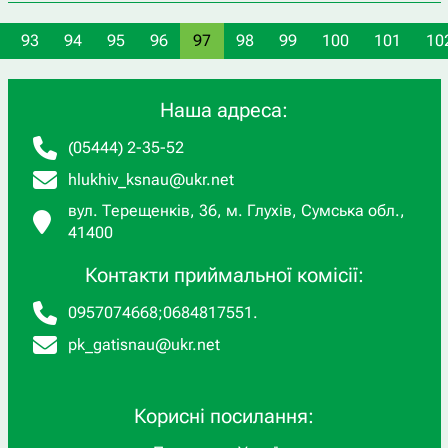
93
94
95
96
97
98
99
100
101
10
Наша адреса:
(05444) 2-35-52
hlukhiv_ksnau@ukr.net
вул. Терещенків, 36, м. Глухів, Сумська обл.,
41400
Контакти приймальної комісії:
0957074668
;
0684817551
.
pk_gatisnau@ukr.net
Корисні посилання: