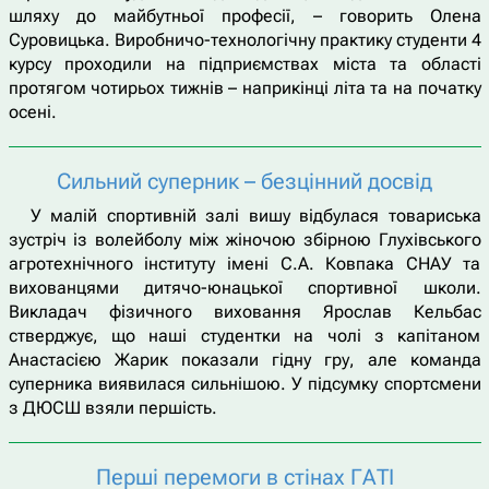
шляху до майбутньої професії, – говорить Олена
Суровицька. Виробничо-технологічну практику студенти 4
курсу проходили на підприємствах міста та області
протягом чотирьох тижнів – наприкінці літа та на початку
осені.
Сильний суперник – безцінний досвід
У малій спортивній залі вишу відбулася товариська
зустріч із волейболу між жіночою збірною Глухівського
агротехнічного інституту імені С.А. Ковпака СНАУ та
вихованцями дитячо-юнацької спортивної школи.
Викладач фізичного виховання Ярослав Кельбас
стверджує, що наші студентки на чолі з капітаном
Анастасією Жарик показали гідну гру, але команда
суперника виявилася сильнішою. У підсумку спортсмени
з ДЮСШ взяли першість.
Перші перемоги в стінах ГАТІ