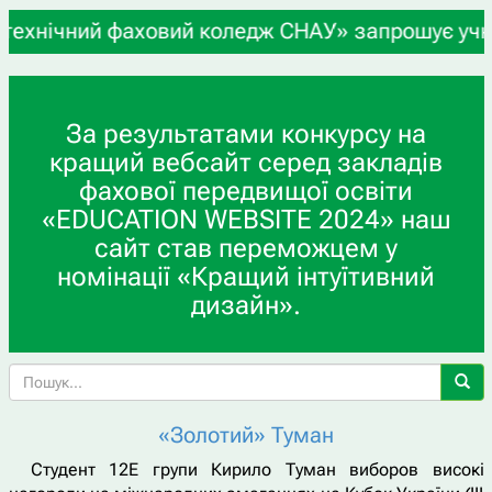
ий фаховий коледж СНАУ» запрошує учнів 9-х та 1
За результатами конкурсу на
кращий вебсайт серед закладів
фахової передвищої освіти
«EDUCATION WEBSITE 2024» наш
сайт став переможцем у
номінації «Кращий інтуїтивний
дизайн».
«Золотий» Туман
Студент 12Е групи Кирило Туман виборов високі