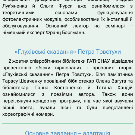
Лук'яненка й Ольги Фурси вже ознайомилася з
теоретичними основами функціонування
фотоелектричних модулів, особливостями їх інсталяції й
обслуговування. Основний лектор на семінарі –
німецький експерт Франц Боргманн.
«Глухівські сказання» Петра Товстухи
2 жовтня співробітники бібліотеки ГАТІ СНАУ відвідали
презентацію збірки віршованих і прозових творів
«Глухівські сказання» Петра Товстухи. Біля пам’ятника
Тарасу Шевченку провідний бібліотекар Олена Загута та
бібліотекарі Ганна Костюченко й Тетяна Хандій
ознайомилися з поезіями автора. Також вони
переглянули концертну програму, під час якої звучали
вірші поета, лунали пісні та були представлені
хореографічні номери.
Основне завдання – адаптація