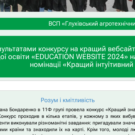
ВСП «Глухівський агротехнічний фаховий кол
зультатами конкурсу на кращий вебсайт
ої освіти «EDUCATION WEBSITE 2024» н
номінації «Кращий інтуїтивний
Розум і кмітливість
тлана Бондаренко в 11Ф групі провела конкурс «Кращий зн
Конкурс проходив в кілька етапів, у кожному з яких вибув
енти виконували різноманітні завдання: пригадували знач
и країни та знаходили їх на карті. Крім того, молоді лю