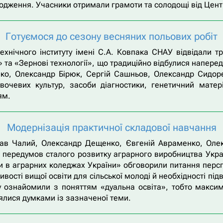
дження. Учасники отримали грамоти та солодощі від Центр
Готуємося до сезону весняних польових робіт
ехнічного інституту імені С.А. Ковпака СНАУ відвідали т
» та «Зернові технології», що традиційно відбулися напере
ко, Олександр Бірюк, Сергій Сашньов, Олександр Сидор
в овочевих культур, засоби діагностики, генетичний мат
ям.
Модернізація практичної складової навчання
лав Чалий, Олександр Дещенко, Євгеній Авраменко, Олек
 передумов сталого розвитку аграрного виробництва Украї
и в аграрних коледжах України» обговорили питання перспе
вості вищої освіти для сільської молоді й необхідності під
ару ознайомили з поняттям «дуальна освіта», тобто макс
ялися думками із зазначеної теми.