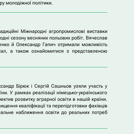
у молодіжної політики.
радиційні Міжнародні агропромислові виставки
додні сезону весняних польових робіт. Вячеслав
енко й Олександр Гапич отримали можливість
еріал, а також ознайомитися з представленою
сандр Бірюк і Сергій Сашньов узяли участь у
ни. У рамках реалізації німецько-українського
ктив розвитку аграрної освіти в нашій країни.
вищення кваліфікації та перепідготовки фахівців
имальне наближення освіти до реальних потреб