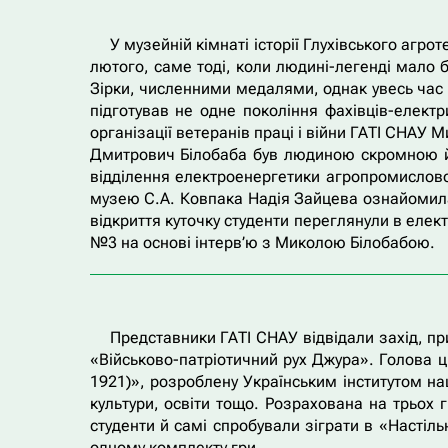
У музейній кімнаті історії Глухівського агро
лютого, саме тоді, коли людині-легенді мало 
Зірки, численними медалями, однак увесь час в
підготував не одне покоління фахівців-елект
організації ветеранів праці і війни ГАТІ СНАУ
Дмитрович Білобаба був людиною скромною й а
відділення електроенергетики агропромислов
музею С.А. Ковпака Надія Зайцева ознайомила 
відкриття куточку студенти переглянули в елек
№3 на основі інтерв’ю з Миколою Білобабою.
Представники ГАТІ СНАУ відвідали захід, пр
«Військово-патріотичний рух Джура». Голова ці
1921)», розроблену Українським інститутом на
культури, освіти тощо. Розрахована на трьох 
студенти й самі спробували зіграти в «Насті
одному комплекту гри.