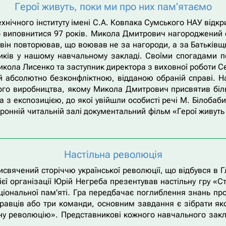
Герої живуть, поки ми про них пам’ятаємо
технічного інституту імені С.А. Ковпака Сумського НАУ відк
б виповнитися 97 років. Микола Дмитрович нагороджений орд
ін повторював, що воював не за нагороди, а за Батьківщину
риків у нашому навчальному закладі. Своїми спогадами 
 Микола Лисенко та заступник директора з виховної роботи 
бсолютно безконфліктною, відданою обраній справі. На в
ого виробництва, якому Микола Дмитрович присвятив біль
з експозицією, до якої увійшли особисті речі М. Білобаби
тронній читальній залі документальний фільм «Герої живут
Настільна революція
исвячений сторіччю української революції, що відбувся в Г
єї організації Юрій Негреба презентував настільну гру «С
ціональної пам'яті. Гра передбачає поглиблення знань про 
гравців або три команди, основним завдання є зібрати як
льну революцію». Представникові кожного навчального зак