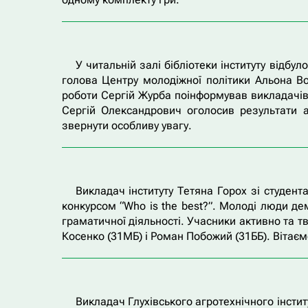
У читальній залі бібліотеки інституту відбу
голова Центру молодіжної політики Альона Во
роботи Сергій Журба поінформував викладачів 
Сергій Олександрович оголосив результати а
звернути особливу увагу.
Викладач інституту Тетяна Горох зі студен
конкурсом “Who is the best?”. Молоді люди де
граматичної діяльності. Учасники активно та 
Косенко (31МБ) і Роман Побожий (31ББ). Вітає
Викладач Глухівського агротехнічного інстит