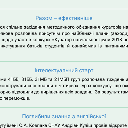
Разом – ефективніше
лося спільне засідання методичного об’єднання кураторів на
лкова розповіла присутнім про найближчі плани (заходи)
щодо участі в конкурсі «Куратор навчальної групи 2018 
нкетування батьків студентів й ознайомив із питаннями,
Інтелектуальний старт
тами 41ББ, 31ББ, 31МБ та 21МБП груп розпочала тиждень 
монстрували свої знання в чотирьох турах конкурсу, що о
творчо підходили до вирішення всіх завдань. За результа
мо переможців.
Поглибили знання з англійської
уту імені С.А. Ковпака СНАУ Андріан Куліш провів відкрите 