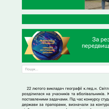
За ре
передвищ
22 лютого викладач географії к.пед.н. Сві
розділилася на учасників та вболівальників. 
поставленими задачами. Під час конкурсу студ
держави за прапорами, визначали за контурам