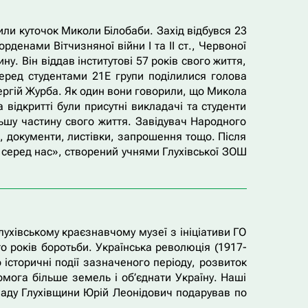
рили куточок Миколи Білобаби. Захід відбувся 23
енами Вітчизняної війни І та ІІ ст., Червоної
. Він віддав інститутові 57 років свого життя,
перед студентами 21Е групи поділилися голова
Сергій Журба. Як один вони говорили, що Микола
ідкритті були присутні викладачі та студенти
шу частину свого життя. Завідувач Народного
, документи, листівки, запрошення тощо. Після
ь серед нас», створений учнями Глухівської ЗОШ
лухівському краєзнавчому музеї з ініціативи ГО
то років боротьби. Українська революція (1917-
історичні події зазначеного періоду, розвиток
омога більше земель і об’єднати Україну. Наші
ладу Глухівщини Юрій Леонідович подарував по