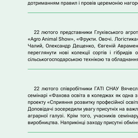
дотриманням правил і провів церемонію нагоро
22 лютого представники Глухівського агрот
«Agro Animal Show», «Фрукти. Овочі. Логістика
Чалий, Олександр Дещенко, Євгеній Аврамен
переглянути нові колекції сортів і гібриді
сільськогосподарською технікою та обладнанн
22 лютого співробітники ГАТІ СНАУ Вячес
семінарі «Фахова освіта в коледжах як одна з
проекту «Сприяння розвитку професійної освіт
Доповідачі зосередили увагу присутніх на важли
аграрної галузі. Крім того, учасників семін
виробництва. Наприкінці заходу присутні обмін