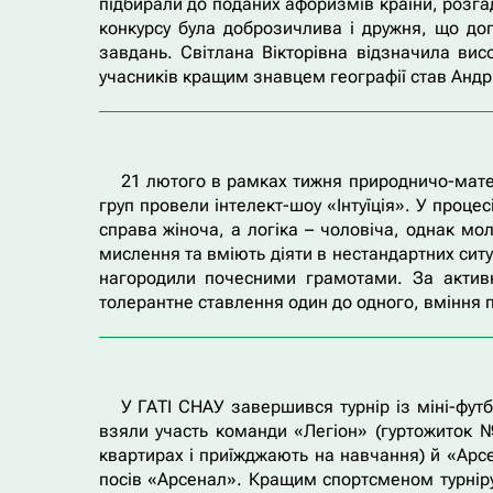
підбирали до поданих афоризмів країни, розга
конкурсу була доброзичлива і дружня, що до
завдань. Світлана Вікторівна відзначила вис
учасників кращим знавцем географії став Андрі
21 лютого в рамках тижня природничо-матем
груп провели інтелект-шоу «Інтуїція». У процес
справа жіноча, а логіка – чоловіча, однак мо
мислення та вміють діяти в нестандартних сит
нагородили почесними грамотами. За активн
толерантне ставлення один до одного, вміння п
У ГАТІ СНАУ завершився турнір із міні-футб
взяли участь команди «Легіон» (гуртожиток №
квартирах і приїжджають на навчання) й «Арсе
посів «Арсенал». Кращим спортсменом турніру