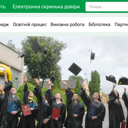
ть
Електронна скринька довіри
ледж
Освітній процес
Виховна робота
Бібліотека
Партн