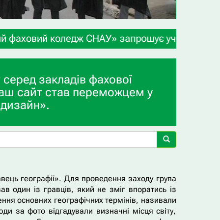
едж СНАУ» запрошує учнів 9-х та 11-х класів, а 
 серед закладів фахової
аш сайт став переможцем у
 дизайн».
авець географії». Для проведення заходу група
ав один із гравців, який не зміг впоратись із
ення основних географічних термінів, називали
ди за фото відгадували визначні місця світу,