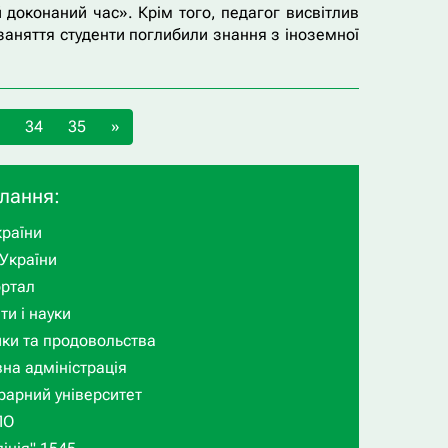
 доконаний час». Крім того, педагог висвітлив
заняття студенти поглибили знання з іноземної
34
35
»
илання:
раїни
України
ортал
ти і науки
ики та продовольства
на адміністрація
рарний університет
ПО