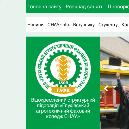
Головна сайту
Розклад занять
Прозоріс
Новини
СНАУ-info
Вступнику
Студенту
Ко
Відокремлений структурний
підрозділ «Глухівський
агротехнічний фаховий
коледж СНАУ»