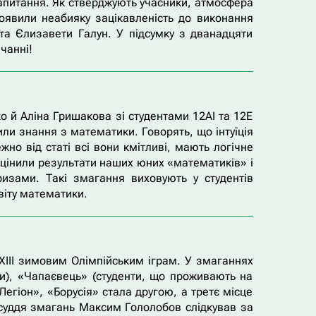
запитання. Як стверджують учасники, атмосфера
оявили неабияку зацікавленість до виконання
 та Єлизавети Галун. У підсумку з дванадцяти
чанні!
 й Аліна Гришакова зі студентами 12АІ та 12Е
били знання з математики. Говорять, що інтуїція
но від статі всі вони кмітливі, мають логічне
оцінили результати наших юних «математиків» і
изами. Такі змагання виховують у студентів
віту математики.
ХХІІІ зимовим Олімпійським іграм. У змаганнях
ти), «Чапаєвець» (студенти, що проживають на
егіон», «Борусія» стала другою, а третє місце
 суддя змагань Максим Гололобов слідкував за