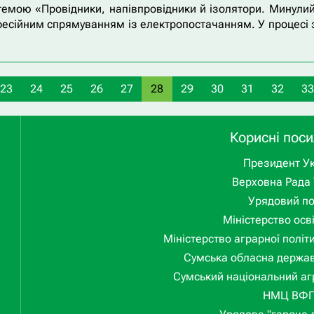
емою «Провідники, напівпровідники й ізолятори. Минулий
фесійним спрямуванням із електропостачанням. У процесі 
23
24
25
26
27
28
29
30
31
32
33
Корисні пос
Президент Ук
Верховна Рада 
Урядовий п
Міністерство осві
Міністерство аграрної політ
Сумська обласна держав
Сумський національний аг
НМЦ ВФ