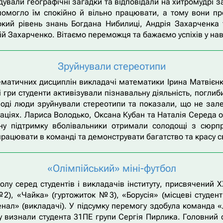
дували географічні загадки та відповідали на хитромудрі 
помогло їм спокійно й вільно працювати, а тому вони пр
окий рівень знань Богдана Нибилиці, Андрія Захарченка
й Захарченко. Вітаємо переможця та бажаємо успіхів у нав
Зруйнували стереотипи
атичних дисциплін викладачі математики Ірина Матвієнко
і гри студенти активізували пізнавальну діяльність, погли
лоді люди зруйнували стереотипи та показали, що не залеж
уаціях. Лариса Володько, Оксана Кубан та Наталія Середа 
у підтримку вболівальники отримали солодощі з сюрпр
рацювати в команді та демонструвати багатство та красу с
«Олімпійський» міні-футбол
олу серед студентів і викладачів інституту, присвячений 
2), «Чайка» (гуртожиток №3), «Борусія» (місцеві студен
нал» (викладачі). У підсумку перемогу здобула команда «Л
 визнали студента 31ПЕ групи Сергія Пирлика. Головний