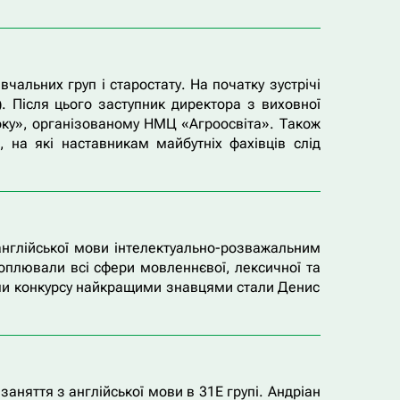
вчальних груп і старостату. На початку зустрічі
. Після цього заступник директора з виховної
року», організованому НМЦ «Агроосвіта». Також
 на які наставникам майбутніх фахівців слід
англійської мови інтелектуально-розважальним
хоплювали всі сфери мовленнєвої, лексичної та
тами конкурсу найкращими знавцями стали Денис
заняття з англійської мови в 31Е групі. Андріан