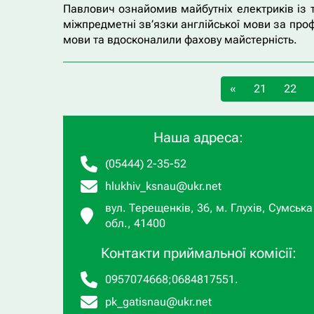
Павлович ознайомив майбутніх електриків із т
міжпредметні зв’язки англійської мови за про
мови та вдосконалили фахову майстерність.
«
21
22
Наша адреса:
(05444) 2-35-52
hlukhiv_ksnau@ukr.net
вул. Терещенків, 36, м. Глухів, Сумська
обл., 41400
Контакти приймальної комісії:
0957074668
;
0684817551
.
pk_gatisnau@ukr.net