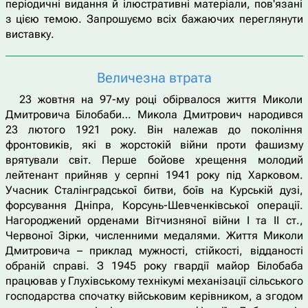
періодичні видання й ілюстративні матеріали, пов'язані
з цією темою. Запрошуємо всіх бажаючих переглянути
виставку.
Величезна втрата
23 жовтня на 97-му році обірвалося життя Миколи
Дмитровича Білобаби… Микола Дмитрович народився
23 лютого 1921 року. Він належав до покоління
фронтовиків, які в жорстокій війни проти фашизму
врятували світ. Перше бойове хрещення молодий
лейтенант прийняв у серпні 1941 року під Харковом.
Учасник Сталінградської битви, боїв на Курській дузі,
форсування Дніпра, Корсунь-Шевченківської операції.
Нагороджений орденами Вітчизняної війни І та ІІ ст.,
Червоної Зірки, численними медалями. Життя Миколи
Дмитровича – приклад мужності, стійкості, відданості
обраній справі. З 1945 року гвардії майор Білобаба
працював у Глухівському технікумі механізації сільського
господарства спочатку військовим керівником, а згодом