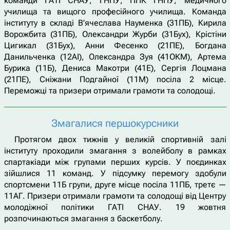
команди ГАТІ СНАУ, ГНПУ, ППК ГНПУ, медичного
училища та вищого професійного училища. Команда
інституту в складі В’ячеслава Науменка (31ПБ), Кирила
Ворожбита (31ПБ), Олександри Журби (31Бух), Крістіни
Цигикал (31Бух), Анни Фесенко (21ПЕ), Богдана
Данильченка (12АІ), Олександра Зуя (41ОКМ), Артема
Бурика (11Б), Дениса Макотри (41Е), Сергія Лоцмана
(21ПЕ), Сніжани Подгайної (11М) посіла 2 місце.
Переможці та призери отримали грамоти та солодощі.
Змагалися першокурсники
Протягом двох тижнів у великій спортивній залі
інституту проходили змагання з волейболу в рамках
спартакіади між групами перших курсів. У поєдинках
зійшлися 11 команд. У підсумку перемогу здобули
спортсмени 11Б групи, друге місце посіла 11ПБ, третє —
11АГ. Призери отримали грамоти та солодощі від Центру
молодіжної політики ГАТІ СНАУ. 19 жовтня
розпочинаються змагання з баскетболу.