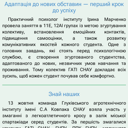
Адаптація до нових обставин — перший крок
до успіху
Практичний психолог інституту Ірина Марченко
провела заняття в 11Е, 12АІ групах із метою згуртування
колективу, встановлення емоційних контактів,
підвищення самооцінки, а також розвитку
комунікативних якостей кожного студента. Одне з
головних завдань, які стоять перед психологічною
службою, є створення згуртованого студентства,
адаптованого до нових, незвичних умов навчання та
проживання. Тому колектив ГАТІ СНАУ докладає всіх
зусиль, щоб кожен студент почував себе комфортно.
Знай наших
13 жовтня команда Глухівського агротехнічного
інституту імені С.А Ковпака СНАУ взяла участь у
змаганні з легкоатлетичного кросу в залік міської
спартакіади серед студентів. За першість змагалися