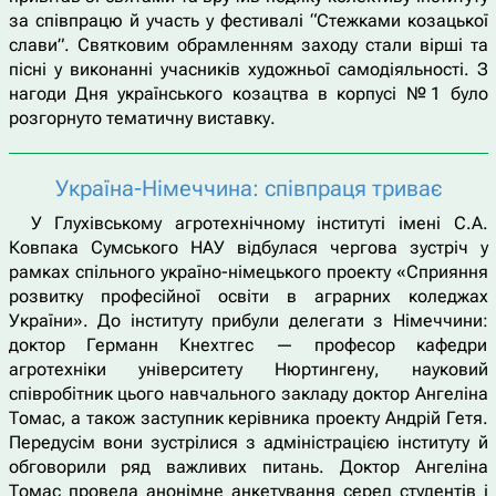
за співпрацю й участь у фестивалі “Стежками козацької
слави”. Святковим обрамленням заходу стали вірші та
пісні у виконанні учасників художньої самодіяльності. З
нагоди Дня українського козацтва в корпусі №1 було
розгорнуто тематичну виставку.
Україна-Німеччина: співпраця триває
У Глухівському агротехнічному інституті імені С.А.
Ковпака Сумського НАУ відбулася чергова зустріч у
рамках спільного україно-німецького проекту «Сприяння
розвитку професійної освіти в аграрних коледжах
України». До інституту прибули делегати з Німеччини:
доктор Германн Кнехтгес — професор кафедри
агротехніки університету Нюртингену, науковий
співробітник цього навчального закладу доктор Ангеліна
Томас, а також заступник керівника проекту Андрій Гетя.
Передусім вони зустрілися з адміністрацією інституту й
обговорили ряд важливих питань. Доктор Ангеліна
Томас провела анонімне анкетування серед студентів і