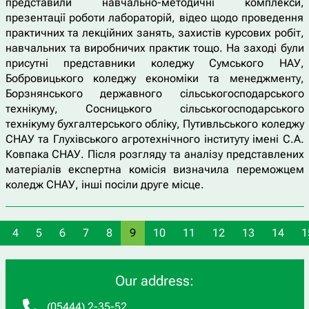
представили навчально-методичні комплекси,
презентації роботи лабораторій, відео щодо проведення
практичних та лекційних занять, захистів курсових робіт,
навчальних та виробничих практик тощо. На заході були
присутні представники коледжу Сумського НАУ,
Бобровицького коледжу економіки та менеджменту,
Борзнянського державного сільськогосподарського
технікуму, Сосницького сільськогосподарського
технікуму бухгалтерського обліку, Путивльського коледжу
СНАУ та Глухівського агротехнічного інституту імені С.А.
Ковпака СНАУ. Після розгляду та аналізу представлених
матеріалів експертна комісія визначила переможцем
коледж СНАУ, інші посіли друге місце.
4
5
6
7
8
9
10
11
12
13
14
1
Our address:
(05444) 2-35-52