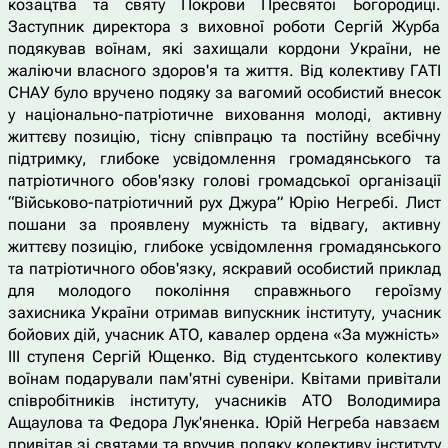
козацтва та святу Покрови Пресвятої Богородиці.
Заступник директора з виховної роботи Сергій Журба
подякував воїнам, які захищали кордони України, не
жаліючи власного здоров'я та життя. Від колективу ГАТІ
СНАУ було вручено подяку за вагомий особистий внесок
у національно-патріотичне виховання молоді, активну
життєву позицію, тісну співпрацю та постійну всебічну
підтримку, глибоке усвідомлення громадянського та
патріотичного обов'язку голові громадської організації
“Військово-патріотичний рух Джура” Юрію Негребі. Лист
пошани за проявлену мужність та відвагу, активну
життєву позицію, глибоке усвідомлення громадянського
та патріотичного обов'язку, яскравий особистий приклад
для молодого покоління справжнього героїзму
захисника України отримав випускник інституту, учасник
бойових дій, учасник АТО, кавалер ордена «За мужність»
ІІІ ступеня Сергій Ющенко. Від студентського колективу
воїнам подарували пам'ятні сувеніри. Квітами привітали
співробітників інституту, учасників АТО Володимира
Ащаулова та Федора Лук'яненка. Юрій Негреба навзаєм
привітав зі святами та вручив подяку колективу інституту