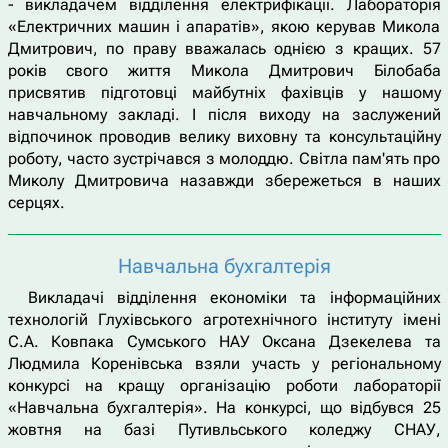
- викладачем відділення електрифікації. Лабораторія
«Електричних машин і апаратів», якою керував Микола
Дмитрович, по праву вважалась однією з кращих. 57
років свого життя Микола Дмитрович Білобаба
присвятив підготовці майбутніх фахівців у нашому
навчальному закладі. І після виходу на заслужений
відпочинок проводив велику виховну та консультаційну
роботу, часто зустрічався з молоддю. Світла пам'ять про
Миколу Дмитровича назавжди збережеться в наших
серцях.
Навчальна бухгалтерія
Викладачі відділення економіки та інформаційних
технологій Глухівського агротехнічного інституту імені
С.А. Ковпака Сумського НАУ Оксана Дзекелева та
Людмила Коренівська взяли участь у регіональному
конкурсі на кращу організацію роботи лабораторії
«Навчальна бухгалтерія». На конкурсі, що відбувся 25
жовтня на базі Путивльського коледжу СНАУ,