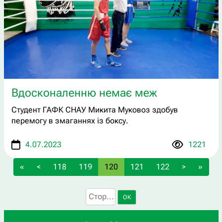
Вдосконаленню немає меж
Студент ГАФК СНАУ Микита Муковоз здобув
перемогу в змаганнях із боксу.
4.07.2023
1221
«
<
118
119
120
121
122
>
»
OK