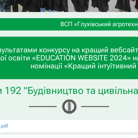
ВСП «Глухівський агротехнічний фаховий 
зультатами конкурсу на кращий вебсайт
ої освіти «EDUCATION WEBSITE 2024» н
номінації «Кращий інтуїтивний
 192 "Будівництво та цивільн
.pdf