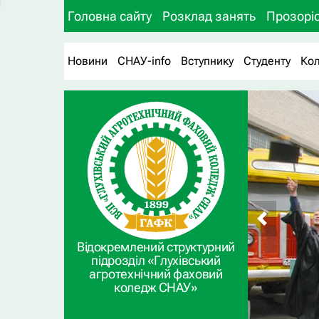
Головна сайту
Розклад занять
Прозоріс
Новини
СНАУ-info
Вступнику
Студенту
Ко
Відокремлений структурний
підрозділ «Глухівський
агротехнічний фаховий
коледж СНАУ»