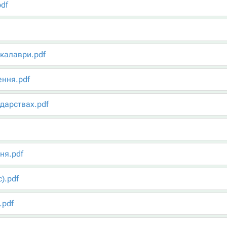
df
акалаври.pdf
ення.pdf
дарствах.pdf
ня.pdf
).pdf
.pdf