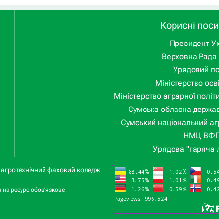
Корисні пос
Президент Ук
Верховна Рада 
Урядовий п
Міністерство осві
Міністерство аграрної політ
Сумська обласна держав
Сумський національний аг
НМЦ ВФ
Урядова "гаряча л
й агротехнічний фаховий коледж
я на ресурс обов'язкове