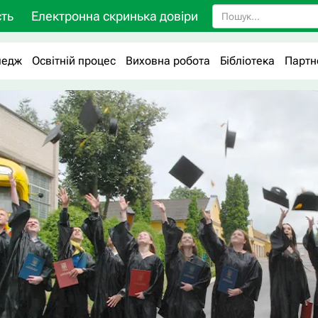
ть
Електронна скринька довіри
ледж
Освітній процес
Виховна робота
Бібліотека
Партн