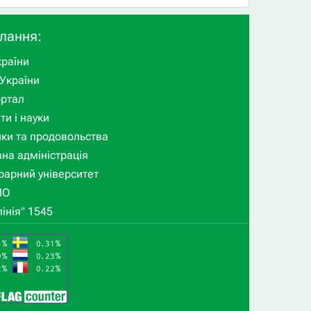
илання:
раїни
України
ортал
ти і науки
ики та продовольства
на адміністрація
рарний університет
ПО
інія" 1545