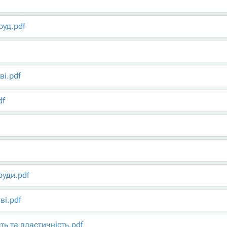
руд.pdf
ві.pdf
df
руди.pdf
ві.pdf
ть та пластичність.pdf