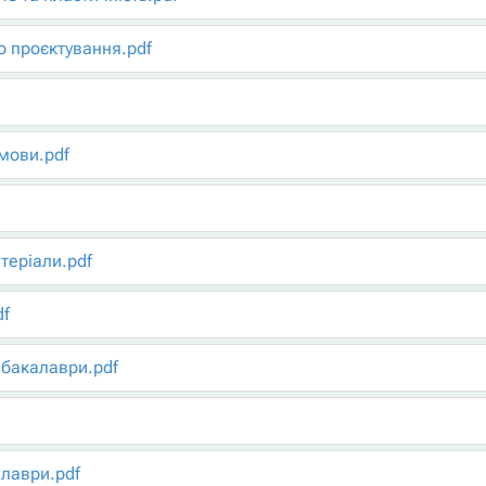
 проєктування.pdf
мови.pdf
теріали.pdf
df
 бакалаври.pdf
алаври.pdf