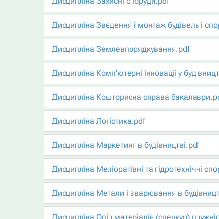
Дисципліна Захисні споруди.pdf
Дисципліна Зведення і монтаж будівель і спо
Дисципліна Землевпорядкування.pdf
Дисципліна Комп'ютерні інновації у будівницт
Дисципліна Кошторисна справа бакалаври.p
Дисципліна Логістика.pdf
Дисципліна Маркетинг в будівництві.pdf
Дисципліна Меліоратівні та гідротехнічні спо
Дисципліна Метали і зварювання в будівницт
Дисципліна Опір матеріалів (спецкур) пружніс