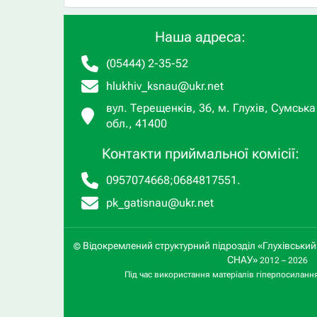
Наша адреса:
(05444) 2-35-52
hlukhiv_ksnau@ukr.net
вул. Терещенків, 36, м. Глухів, Сумська
обл., 41400
Контакти приймальної комісії:
0957074668
;
0684817551
.
pk_gatisnau@ukr.net
Відокремлений структурний підрозділ «Глухівськи
©
СНАУ»
2012 – 2026
Під час використання матеріалів гіперпосиланн