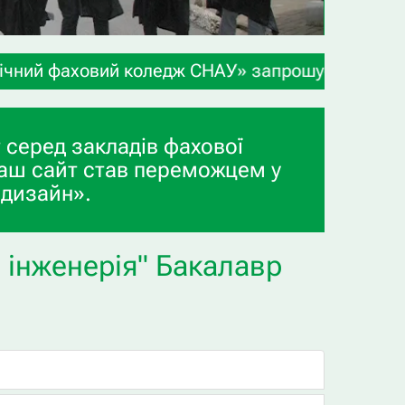
коледж СНАУ» запрошує учнів 9-х та 11-х класів,
 серед закладів фахової
аш сайт став переможцем у
 дизайн».
а інженерія" Бакалавр