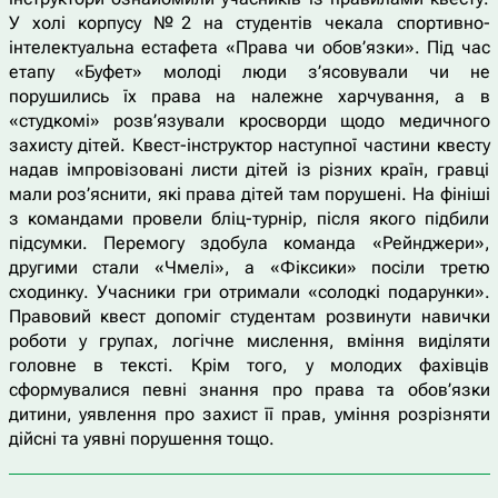
У холі корпусу №2 на студентів чекала спортивно-
інтелектуальна естафета «Права чи обов’язки». Під час
етапу «Буфет» молоді люди з’ясовували чи не
порушились їх права на належне харчування, а в
«студкомі» розв’язували кросворди щодо медичного
захисту дітей. Квест-інструктор наступної частини квесту
надав імпровізовані листи дітей із різних країн, гравці
мали роз’яснити, які права дітей там порушені. На фініші
з командами провели бліц-турнір, після якого підбили
підсумки. Перемогу здобула команда «Рейнджери»,
другими стали «Чмелі», а «Фіксики» посіли третю
сходинку. Учасники гри отримали «солодкі подарунки».
Правовий квест допоміг студентам розвинути навички
роботи у групах, логічне мислення, вміння виділяти
головне в тексті. Крім того, у молодих фахівців
сформувалися певні знання про права та обов’язки
дитини, уявлення про захист її прав, уміння розрізняти
дійсні та уявні порушення тощо.