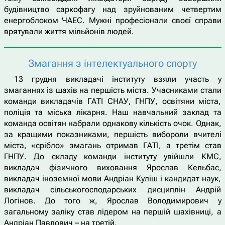
будівництво саркофагу над зруйнованим четвертим
енергоблоком ЧАЕС. Мужні професіонали своєї справи
врятували життя мільйонів людей.
Змагання з інтелектуального спорту
13 грудня викладачі інституту взяли участь у
змаганнях із шахів на першість міста. Учасниками стали
команди викладачів ГАТІ СНАУ, ГНПУ, освітяни міста,
поліція та міська лікарня. Наш навчальний заклад та
команда освітян набрали однакову кількість очок. Однак,
за кращими показниками, першість вибороли вчителі
міста, «срібло» змагань отримав ГАТІ, а третім став
ГНПУ. До складу команди інституту увійшли КМС,
викладач фізичного виховання Ярослав Кельбас,
викладач іноземної мови Андріан Куліш і кандидат наук,
викладач сільськогосподарських дисциплін Андрій
Логінов. До того ж, Ярослав Володимирович у
загальному заліку став лідером на першій шахівниці, а
Андріан Павлович – на третій.