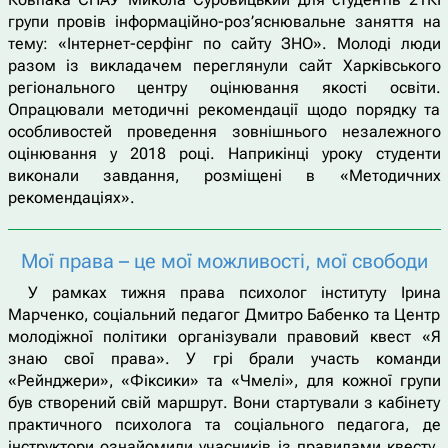
групи провів інформаційно-роз’яснювальне заняття на
тему: «Інтернет-серфінг по сайту ЗНО». Молоді люди
разом із викладачем переглянули сайт Харківського
регіонального центру оцінювання якості освіти.
Опрацювали методичні рекомендації щодо порядку та
особливостей проведення зовнішнього незалежного
оцінювання у 2018 році. Наприкінці уроку студенти
виконали завдання, розміщені в «Методичних
рекомендаціях».
Мої права – це мої можливості, мої свободи
У рамках тижня права психолог інституту Ірина
Марченко, соціальний педагог Дмитро Бабенко та Центр
молодіжної політики організували правовий квест «Я
знаю свої права». У грі брали участь команди
«Рейнджери», «Фіксики» та «Чмелі», для кожної групи
був створений свій маршрут. Вони стартували з кабінету
практичного психолога та соціального педагога, де
інструктори ознайомили учасників із правилами квесту.