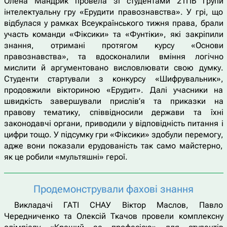
Олена Мандрик провела зі студентами 21ПБ групи
інтелектуальну гру «Ерудити правознавства». У грі, що
відбулася у рамках Всеукраїнського тижня права, брали
участь команди «Фіксики» та «Фунтіки», які закріпили
знання, отримані протягом курсу «Основи
правознавства», та вдосконалили вміння логічно
мислити й аргументовано висловлювати свою думку.
Студенти стартували з конкурсу «Шифрувальник»,
продовжили вікториною «Ерудит». Далі учасники на
швидкість завершували прислів’я та приказки на
правову тематику, співвідносили держави та їхні
законодавчі органи, приводили у відповідність питання і
цифри тощо. У підсумку гри «Фіксики» здобули перемогу,
адже вони показали ерудованість так само майстерно,
як це робили «мультяшні» герої.
Продемонстрували фахові знання
Викладачі ГАТІ СНАУ Віктор Маслов, Павло
Чередниченко та Олексій Ткачов провели комплексну