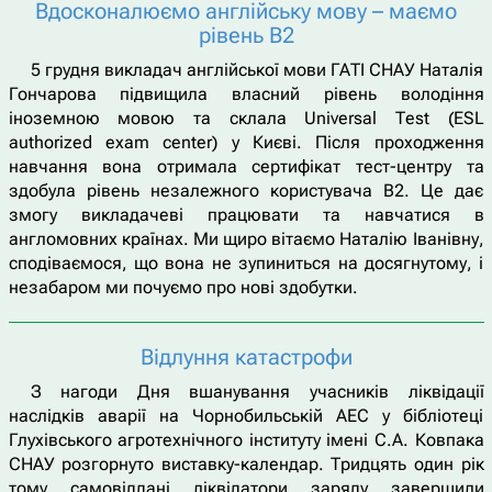
Вдосконалюємо англійську мову – маємо
рівень В2
5 грудня викладач англійської мови ГАТІ СНАУ Наталія
Гончарова підвищила власний рівень володіння
іноземною мовою та склала Universal Тest (ESL
authorized exam center) у Києві. Після проходження
навчання вона отримала сертифікат тест-центру та
здобула рівень незалежного користувача В2. Це дає
змогу викладачеві працювати та навчатися в
англомовних країнах. Ми щиро вітаємо Наталію Іванівну,
сподіваємося, що вона не зупиниться на досягнутому, і
незабаром ми почуємо про нові здобутки.
Відлуння катастрофи
З нагоди Дня вшанування учасників ліквідації
наслідків аварії на Чорнобильській АЕС у бібліотеці
Глухівського агротехнічного інституту імені С.А. Ковпака
СНАУ розгорнуто виставку-календар. Тридцять один рік
тому самовіддані ліквідатори заряду завершили