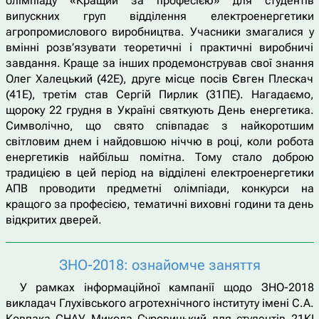
олімпіаду «Кращий за професією» для студентів
випускних груп відділення електроенергетики
агропромислового виробництва. Учасники змагалися у
вмінні розв’язувати теоретичні і практичні виробничі
завдання. Краще за інших продемонстрував свої знання
Олег Халецький (42Е), друге місце посів Євген Плескач
(41Е), третім став Сергій Пирлик (31ПЕ). Нагадаємо,
щороку 22 грудня в Україні святкують День енергетика.
Символічно, що свято співпадає з найкоротшим
світловим днем і найдовшою ніччю в році, коли робота
енергетиків найбільш помітна. Тому стало доброю
традицією в цей період на відділені електроенергетики
АПВ проводити предметні олімпіади, конкурси на
кращого за професією, тематичні виховні години та день
відкритих дверей.
ЗНО-2018: ознайомче заняття
У рамках інформаційної кампанії щодо ЗНО-2018
викладач Глухівського агротехнічного інституту імені С.А.
Ковпака СНАУ Микола Суровицький для студентів 21КІ