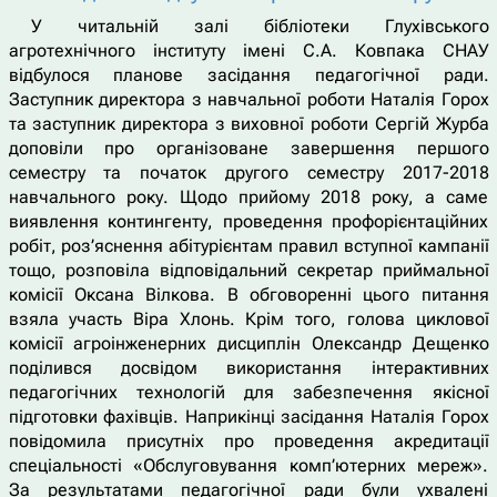
У читальній залі бібліотеки Глухівського
агротехнічного інституту імені С.А. Ковпака СНАУ
відбулося планове засідання педагогічної ради.
Заступник директора з навчальної роботи Наталія Горох
та заступник директора з виховної роботи Сергій Журба
доповіли про організоване завершення першого
семестру та початок другого семестру 2017-2018
навчального року. Щодо прийому 2018 року, а саме
виявлення контингенту, проведення профорієнтаційних
робіт, роз’яснення абітурієнтам правил вступної кампанії
тощо, розповіла відповідальний секретар приймальної
комісії Оксана Вілкова. В обговоренні цього питання
взяла участь Віра Хлонь. Крім того, голова циклової
комісії агроінженерних дисциплін Олександр Дещенко
поділився досвідом використання інтерактивних
педагогічних технологій для забезпечення якісної
підготовки фахівців. Наприкінці засідання Наталія Горох
повідомила присутніх про проведення акредитації
спеціальності «Обслуговування комп’ютерних мереж».
За результатами педагогічної ради були ухвалені