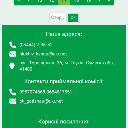
«
<
15
16
17
18
19
>
»
OK
Наша адреса:
(05444) 2-35-52
hlukhiv_ksnau@ukr.net
вул. Терещенків, 36, м. Глухів, Сумська обл.,
41400
Контакти приймальної комісії:
0957074668
;
0684817551
.
pk_gatisnau@ukr.net
Корисні посилання: