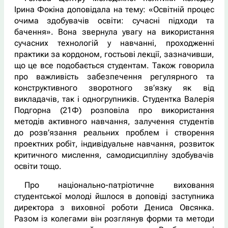
Ірина Фокіна доповідала на тему: «Освітній процес
очима здобувачів освіти: сучасні підходи та
бачення». Вона звернула увагу на використання
сучасних технологій у навчанні, проходженні
практики за кордоном, гостьові лекції, зазначивши,
що це все подобається студентам. Також говорила
про важливість забезпечення регулярного та
конструктивного зворотного зв’язку як від
викладачів, так і одногрупників. Студентка Валерія
Подгорна (21Ф) розповіла про використання
методів активного навчання, залучення студентів
до розв’язання реальних проблем і створення
проектних робіт, індивідуальне навчання, розвиток
критичного мислення, самодисципліну здобувачів
освіти тощо.
Про національно-патріотичне виховання
студентської молоді йшлося в доповіді заступника
директора з виховної роботи Дениса Овсянка.
Разом із колегами він розглянув форми та методи