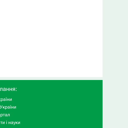
илання:
раїни
України
ортал
ти і науки