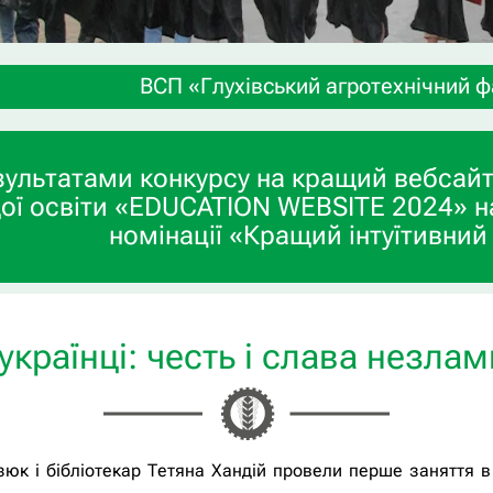
П «Глухівський агротехнічний фаховий коледж СНА
зультатами конкурсу на кращий вебсайт
ої освіти «EDUCATION WEBSITE 2024» н
номінації «Кращий інтуїтивний
українці: честь і слава незла
азюк і бібліотекар Тетяна Хандій провели перше заняття в