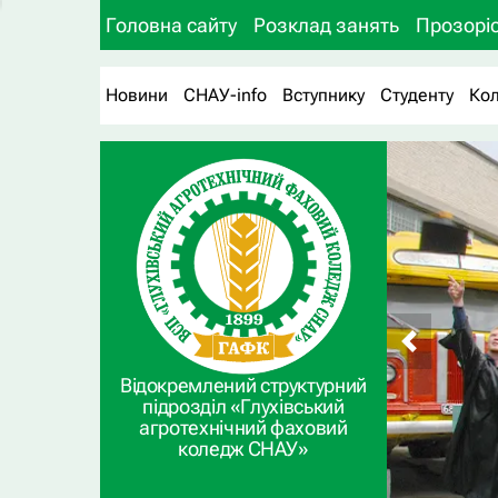
Головна сайту
Розклад занять
Прозоріс
Новини
СНАУ-info
Вступнику
Студенту
Ко
Відокремлений структурний
підрозділ «Глухівський
агротехнічний фаховий
коледж СНАУ»