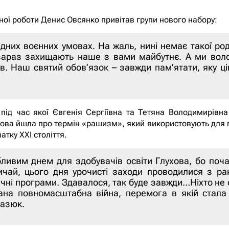
ої роботи Денис Овсянко привітав групи нового набору:
дних воєнних умовах. На жаль, нині немає такої род
ди зараз захищають наше з вами майбутнє. А ми во
в. Наш святий обов’язок – завжди пам’ятати, яку ці
під час якої Євгенія Сергіївна та Тетяна Володимирівна
мова йшла про термін «рашизм», який використовують для по
тку ХХІ століття.
ливим днем для здобувачів освіти Глухова, бо поч
вичай, цього дня урочисті заходи проводилися з р
ечні програми. Здавалося, так буде завжди…Ніхто не 
ана повномасштабна війна, перемога в якій стала
Базюк.