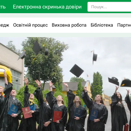
ть
Електронна скринька довіри
ледж
Освітній процес
Виховна робота
Бібліотека
Партн