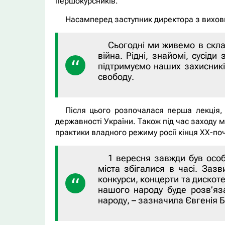
першокурсників.
Насамперед заступник директора з виховн
Сьогодні ми живемо в скла
війна. Рідні, знайомі, сусі
підтримуємо наших захисникі
свободу.
Після цього розпочалася перша лекція, 
державності України. Також під час заходу 
практики владного режиму росії кінця ХХ-поча
1 вересня завжди був особ
міста збігалися в часі. Заз
конкурси, концерти та дискот
нашого народу буде розв’яз
народу, – зазначила Євгенія 