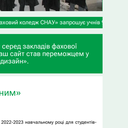
У» запрошує учнів 9-х та 11-х класів, а також в
 серед закладів фахової
аш сайт став переможцем у
 дизайн».
мним»
 2022-2023 навчальному році для студентів-