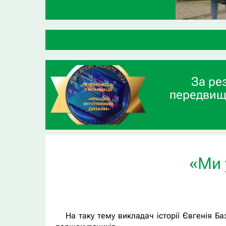
ВС
За ре
передвищ
«Ми 
На таку тему викладач історії Євгенія Б