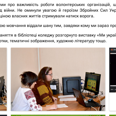
и про важливість роботи волонтерських організацій, що
д війни. Не оминули увагою й героїзм Збройних Сил Укра
ціною власних життів стримували натиск ворога.
ою мовчання віддали шану тим, завдяки кому ми зараз пр
няття в бібліотеці коледжу розгорнуто виставку «Ми украї
картки, тематичні зображення, художню літературу тощо.