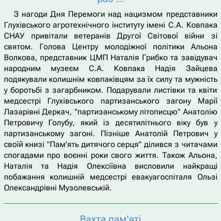
З нагоди Дня Перемоги над нацизмом представники
Глухівського агротехнічного інституту імені С.А. Ковпака
СНАУ привітали ветеранів Другої Світової війни зі
святом. Голова Центру молодіжної політики Альона
Волкова, представник ЦМП Наталія Грибко та завідувач
народним музеєм С.А. Ковпака Надія Зайцева
подякували колишнім ковпаківцям за їх силу та мужність
у боротьбі з загарбником. Подарували листівки та квіти
медсестрі Глухівського партизанського загону Марії
Лазарівні Деркач, "партизанському літописцю" Анатолію
Петровичу Голубу, який із десятилітнього віку був у
партизанському загоні. Пізніше Анатолій Петрович у
своїй книзі "Пам'ять дитячого серця" ділився з читачами
спогадами про воєнні роки свого життя. Також Альона,
Наталія та Надія Олексіївна висловили найкращі
побажання колишній медсестрі евакуагоспіталя Ользі
Олександрівні Музолевській.
Вахта пам'яті