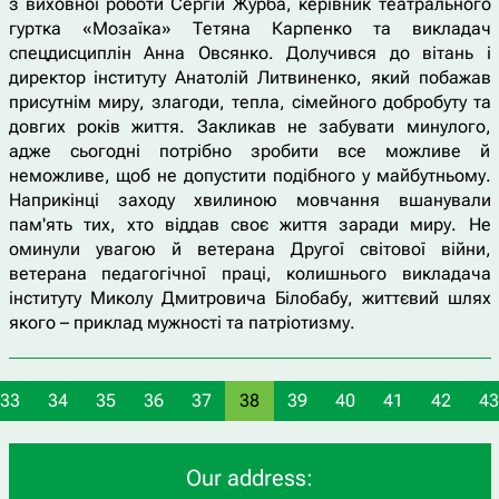
з виховної роботи Сергій Журба, керівник театрального
гуртка «Мозаїка» Тетяна Карпенко та викладач
спецдисциплін Анна Овсянко. Долучився до вітань і
директор інституту Анатолій Литвиненко, який побажав
присутнім миру, злагоди, тепла, сімейного добробуту та
довгих років життя. Закликав не забувати минулого,
адже сьогодні потрібно зробити все можливе й
неможливе, щоб не допустити подібного у майбутньому.
Наприкінці заходу хвилиною мовчання вшанували
пам'ять тих, хто віддав своє життя заради миру. Не
оминули увагою й ветерана Другої світової війни,
ветерана педагогічної праці, колишнього викладача
інституту Миколу Дмитровича Білобабу, життєвий шлях
якого – приклад мужності та патріотизму.
33
34
35
36
37
38
39
40
41
42
43
Our address: