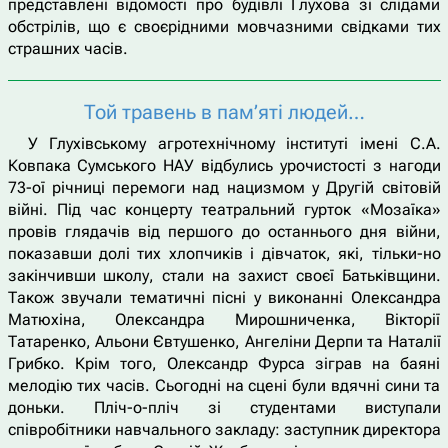
представлені відомості про будівлі Глухова зі слідами
обстрілів, що є своєрідними мовчазними свідками тих
страшних часів.
Той травень в пам’яті людей…
У Глухівському агротехнічному інституті імені С.А.
Ковпака Сумського НАУ відбулись урочистості з нагоди
73-ої річниці перемоги над нацизмом у Другій світовій
війні. Під час концерту театральний гурток «Мозаїка»
провів глядачів від першого до останнього дня війни,
показавши долі тих хлопчиків і дівчаток, які, тільки-но
закінчивши школу, стали на захист своєї Батьківщини.
Також звучали тематичні пісні у виконанні Олександра
Матюхіна, Олександра Мирошниченка, Вікторії
Татаренко, Альони Євтушенко, Ангеліни Дерпи та Наталії
Грибко. Крім того, Олександр Фурса зіграв на баяні
мелодію тих часів. Сьогодні на сцені були вдячні сини та
доньки. Пліч-о-пліч зі студентами виступали
співробітники навчального закладу: заступник директора