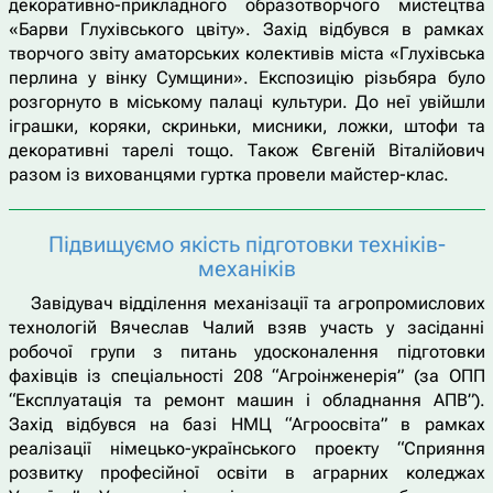
декоративно-прикладного образотворчого мистецтва
«Барви Глухівського цвіту». Захід відбувся в рамках
творчого звіту аматорських колективів міста «Глухівська
перлина у вінку Сумщини». Експозицію різьбяра було
розгорнуто в міському палаці культури. До неї увійшли
іграшки, коряки, скриньки, мисники, ложки, штофи та
декоративні тарелі тощо. Також Євгеній Віталійович
разом із вихованцями гуртка провели майстер-клас.
Підвищуємо якість підготовки техніків-
механіків
Завідувач відділення механізації та агропромислових
технологій Вячеслав Чалий взяв участь у засіданні
робочої групи з питань удосконалення підготовки
фахівців із спеціальності 208 “Агроінженерія” (за ОПП
“Експлуатація та ремонт машин і обладнання АПВ”).
Захід відбувся на базі НМЦ “Агроосвіта” в рамках
реалізації німецько-українського проекту “Сприяння
розвитку професійної освіти в аграрних коледжах