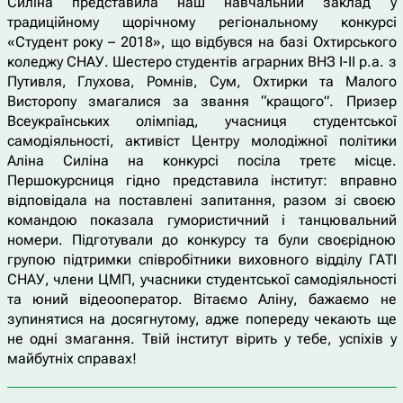
Силіна представила наш навчальний заклад у
традиційному щорічному регіональному конкурсі
«Студент року – 2018», що відбувся на базі Охтирського
коледжу СНАУ. Шестеро студентів аграрних ВНЗ І-ІІ р.а. з
Путивля, Глухова, Ромнів, Сум, Охтирки та Малого
Висторопу змагалися за звання “кращого”. Призер
Всеукраїнських олімпіад, учасниця студентської
самодіяльності, активіст Центру молодіжної політики
Аліна Силіна на конкурсі посіла третє місце.
Першокурсниця гідно представила інститут: вправно
відповідала на поставлені запитання, разом зі своєю
командою показала гумористичний і танцювальний
номери. Підготували до конкурсу та були своєрідною
групою підтримки співробітники виховного відділу ГАТІ
СНАУ, члени ЦМП, учасники студентської самодіяльності
та юний відеооператор. Вітаємо Аліну, бажаємо не
зупинятися на досягнутому, адже попереду чекають ще
не одні змагання. Твій інститут вірить у тебе, успіхів у
майбутніх справах!