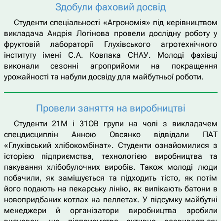
Здобули фаховий досвід
Студенти спеціальності «Агрономія» під керівництвом
викладача Андрія Логінова провели дослідну роботу у
фруктовій лабораторії Глухівського агротехнічного
інституту імені С.А. Ковпака СНАУ. Молоді фахівці
виконали сезонні агроприйоми на покращення
урожайності та набули досвіду для майбутньої роботи.
Провели заняття на виробництві
Студенти 21М і 31ОВ групи на чолі з викладачем
спецдисциплін Анною Овсянко відвідали ПАТ
«Глухівський хлібокомбінат». Студенти ознайомилися з
історією підприємства, технологією виробництва та
пакування хлібобулочних виробів. Також молоді люди
побачили, як замішується та підходить тісто, як потім
його подають на пекарську лінію, як випікають батони в
новопридбаних котлах на пеллетах. У підсумку майбутні
менеджери й організатори виробництва зробили