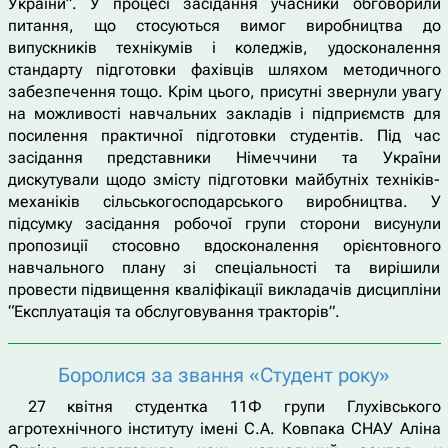
України”. У процесі засідання учасники обговорили
питання, що стосуються вимог виробництва до
випускників технікумів і коледжів, удосконалення
стандарту підготовки фахівців шляхом методичного
забезпечення тощо. Крім цього, присутні звернули увагу
на можливості навчальних закладів і підприємств для
посилення практичної підготовки студентів. Під час
засідання представники Німеччини та України
дискутували щодо змісту підготовки майбутніх техніків-
механіків сільськогосподарського виробництва. У
підсумку засідання робочої групи сторони висунули
пропозиції стосовно вдосконалення орієнтовного
навчального плану зі спеціальності та вирішили
провести підвищення кваліфікації викладачів дисципліни
“Експлуатація та обслуговування тракторів”.
Боролися за звання «Студент року»
27 квітня студентка 11Ф групи Глухівського
агротехнічного інституту імені С.А. Ковпака СНАУ Аліна