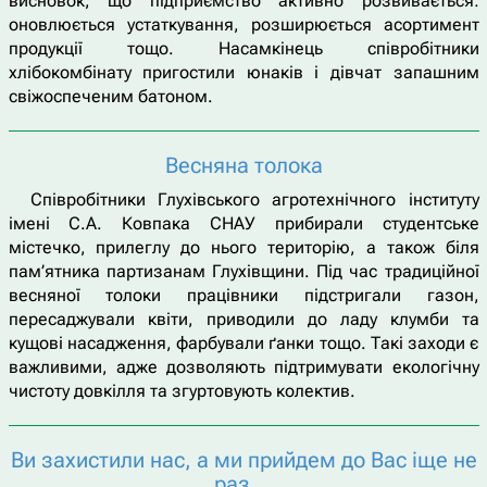
висновок, що підприємство активно розвивається:
оновлюється устаткування, розширюється асортимент
продукції тощо. Насамкінець співробітники
хлібокомбінату пригостили юнаків і дівчат запашним
свіжоспеченим батоном.
Весняна толока
Співробітники Глухівського агротехнічного інституту
імені С.А. Ковпака СНАУ прибирали студентське
містечко, прилеглу до нього територію, а також біля
пам’ятника партизанам Глухівщини. Під час традиційної
весняної толоки працівники підстригали газон,
пересаджували квіти, приводили до ладу клумби та
кущові насадження, фарбували ґанки тощо. Такі заходи є
важливими, адже дозволяють підтримувати екологічну
чистоту довкілля та згуртовують колектив.
Ви захистили нас, а ми прийдем до Вас іще не
раз …