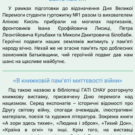
У рамках підготовки до відзначення Дня Великої
Перемоги студенти гуртожитку №1 разом із вихователем
Аліною Кисіль прибрали на могилах партизанів,
фронтовиків Івана Єрофійовича Лисиці, Петра
Леонтійовича Кульбаки та Миколи Дмитровича Білобаби.
Героїчні подвиги наших земляків житимуть у пам’яті
народу вічно. Нехай же не згасне пам'ять про доблесних
захисників Батьківщини, чий героїчній подвиг дав нам
шанс на щасливе майбутнє.
«В книжковій пам’яті миттєвості війни»
Під такою назвою в бібліотеці ГАТІ СНАУ розгорнуто
книжкову виставку, присвячену Дню перемоги над
нацизмом. Серед експонатів – історичні відомості про
Другу світову війну, спогади очевидців, ілюстративні
матеріали, поезія та художня література. Зокрема книги
«А зори здесь тихие», «Людина і зброя», «Тихий Дон»,
«Країна в огні» та інші. Крім того, на виставці