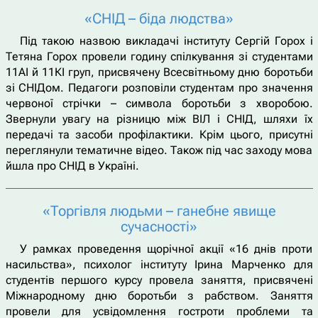
«СНІД – біда людства»
Під такою назвою викладачі інституту Сергій Горох і
Тетяна Горох провели годину спілкування зі студентами
11АІ й 11КІ груп, присвячену Всесвітньому дню боротьби
зі СНІДом. Педагоги розповіли студентам про значення
червоної стрічки – символа боротьби з хворобою.
Звернули увагу на різницю між ВІЛ і СНІД, шляхи їх
передачі та засоби профілактики. Крім цього, присутні
переглянули тематичне відео. Також під час заходу мова
йшла про СНІД в Україні.
«Торгівля людьми – ганебне явище
сучасності»
У рамках проведення щорічної акції «16 днів проти
насильства», психолог інституту Ірина Марченко для
студентів першого курсу провела заняття, присвячені
Міжнародному дню боротьби з рабством. Заняття
провели для усвідомлення гостроти проблеми та