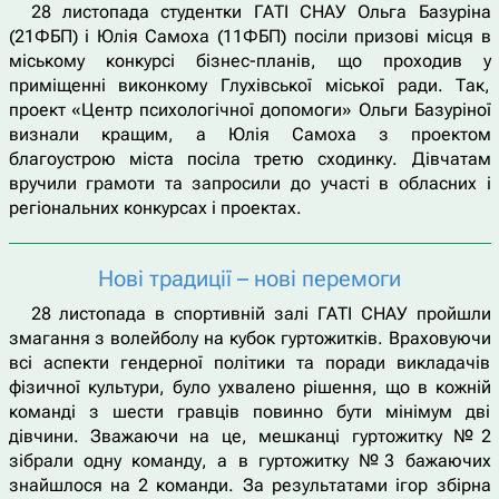
28 листопада студентки ГАТІ СНАУ Ольга Базуріна
(21ФБП) і Юлія Самоха (11ФБП) посіли призові місця в
міському конкурсі бізнес-планів, що проходив у
приміщенні виконкому Глухівської міської ради. Так,
проект «Центр психологічної допомоги» Ольги Базуріної
визнали кращим, а Юлія Самоха з проектом
благоустрою міста посіла третю сходинку. Дівчатам
вручили грамоти та запросили до участі в обласних і
регіональних конкурсах і проектах.
Нові традиції – нові перемоги
28 листопада в спортивній залі ГАТІ СНАУ пройшли
змагання з волейболу на кубок гуртожитків. Враховуючи
всі аспекти гендерної політики та поради викладачів
фізичної культури, було ухвалено рішення, що в кожній
команді з шести гравців повинно бути мінімум дві
дівчини. Зважаючи на це, мешканці гуртожитку №2
зібрали одну команду, а в гуртожитку №3 бажаючих
знайшлося на 2 команди. За результатами ігор збірна