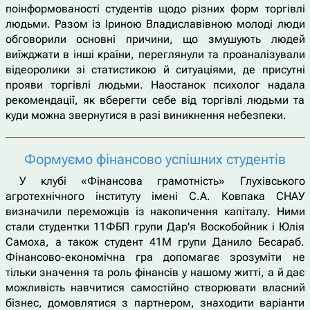
поінформованості студентів щодо різних форм торгівлі
людьми. Разом із Іриною Владиславівною молоді люди
обговорили основні причини, що змушують людей
виїжджати в інші країни, переглянули та проаналізували
відеоролики зі статистикою й ситуаціями, де присутні
прояви торгівлі людьми. Наостанок психолог надала
рекомендації, як вберегти себе від торгівлі людьми та
куди можна звернутися в разі виникнення небезпеки.
Формуємо фінансово успішних студентів
У клубі «Фінансова грамотність» Глухівського
агротехнічного інституту імені С.А. Ковпака СНАУ
визначили переможців із накопичення капіталу. Ними
стали студентки 11ФБП групи Дар'я Воскобойник і Юлія
Самоха, а також студент 41М групи Данило Бесараб.
Фінансово-економічна гра допомагає зрозуміти не
тільки значення та роль фінансів у нашому житті, а й дає
можливість навчитися самостійно створювати власний
бізнес, домовлятися з партнером, знаходити варіанти