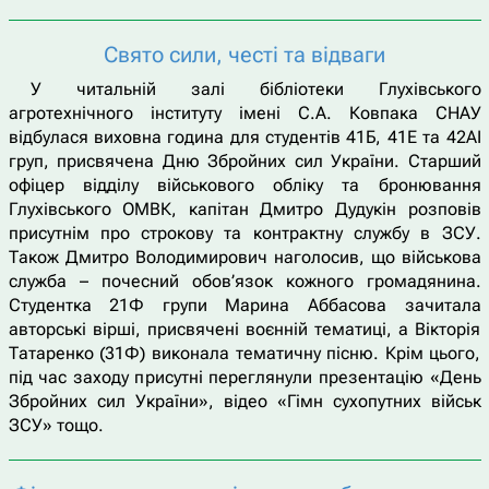
Свято сили, честі та відваги
У читальній залі бібліотеки Глухівського
агротехнічного інституту імені С.А. Ковпака СНАУ
відбулася виховна година для студентів 41Б, 41Е та 42АІ
груп, присвячена Дню Збройних сил України. Старший
офіцер відділу військового обліку та бронювання
Глухівського ОМВК, капітан Дмитро Дудукін розповів
присутнім про строкову та контрактну службу в ЗСУ.
Також Дмитро Володимирович наголосив, що військова
служба – почесний обов’язок кожного громадянина.
Студентка 21Ф групи Марина Аббасова зачитала
авторські вірші, присвячені воєнній тематиці, а Вікторія
Татаренко (31Ф) виконала тематичну пісню. Крім цього,
під час заходу присутні переглянули презентацію «День
Збройних сил України», відео «Гімн сухопутних військ
ЗСУ» тощо.