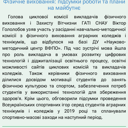
Фізичне виховання: підсумки роботи та плани
на майбутнє
Голова циклової комісії викладачів фізичного
виховання і Захисту Вітчизни ГАТІ СНАУ Віктор
Гололобов узяв участь у засіданні навчально-методичної
комісії з фізичного виховання аграрних коледжів і
технікумів, що відбулося на базі ДУ «Науково-
методичний центр ВФПО». Під час зустрічі мова йшла
про роль викладача в умовах розвитку цифрових
технологій і діджиталізації освітнього процесу, освітні
можливості сайтів циклових комісій та викладачів
коледжів. Також керівники фізичного виховання
ділилися досвідом мотивації студентів до занять
фізичною культурою та спортом, забезпечення потреб
студентів у використанні технологій для збереження
здоров’я. Крім цього, обговорили підсумки проведення
Всеукраїнських спортивних ігор серед студентів аграрних
технікумів і коледжів у 2019 році та спланували
спортивно-масові заходи на наступний період.