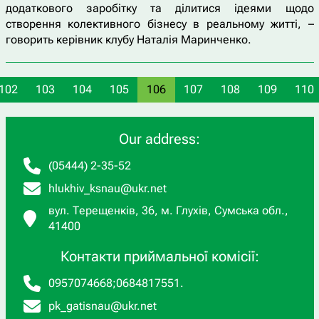
додаткового заробітку та ділитися ідеями щодо
створення колективного бізнесу в реальному житті, –
говорить керівник клубу Наталія Маринченко.
102
103
104
105
106
107
108
109
110
Our address:
(05444) 2-35-52
hlukhiv_ksnau@ukr.net
вул. Терещенків, 36, м. Глухів, Сумська обл.,
41400
Контакти приймальної комісії:
0957074668
;
0684817551
.
pk_gatisnau@ukr.net