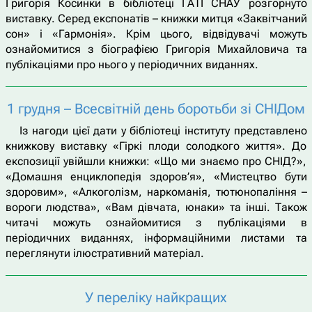
Григорія Косинки в бібліотеці ГАТІ СНАУ розгорнуто
виставку. Серед експонатів – книжки митця «Заквітчаний
сон» і «Гармонія». Крім цього, відвідувачі можуть
ознайомитися з біографією Григорія Михайловича та
публікаціями про нього у періодичних виданнях.
1 грудня – Всесвітній день боротьби зі СНІДом
Із нагоди цієї дати у бібліотеці інституту представлено
книжкову виставку «Гіркі плоди солодкого життя». До
експозиції увійшли книжки: «Що ми знаємо про СНІД?»,
«Домашня енциклопедія здоров’я», «Мистецтво бути
здоровим», «Алкоголізм, наркоманія, тютюнопаління –
вороги людства», «Вам дівчата, юнаки» та інші. Також
читачі можуть ознайомитися з публікаціями в
періодичних виданнях, інформаційними листами та
переглянути ілюстративний матеріал.
У переліку найкращих