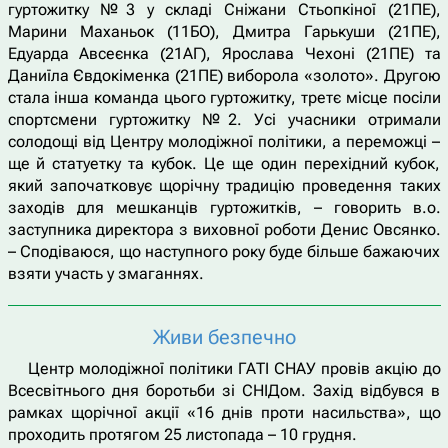
гуртожитку №3 у складі Сніжани Стьопкіної (21ПЕ),
Марини Маханьок (11БО), Дмитра Гарькуши (21ПЕ),
Едуарда Авсеєнка (21АГ), Ярослава Чехоні (21ПЕ) та
Даниїла Євдокіменка (21ПЕ) виборола «золото». Другою
стала інша команда цього гуртожитку, третє місце посіли
спортсмени гуртожитку №2. Усі учасники отримали
солодощі від Центру молодіжної політики, а переможці –
ще й статуетку та кубок. Це ще один перехідний кубок,
який започатковує щорічну традицію проведення таких
заходів для мешканців гуртожитків, – говорить в.о.
заступника директора з виховної роботи Денис Овсянко.
– Сподіваюся, що наступного року буде більше бажаючих
взяти участь у змаганнях.
Живи безпечно
Центр молодіжної політики ГАТІ СНАУ провів акцію до
Всесвітнього дня боротьби зі СНІДом. Захід відбувся в
рамках щорічної акції «16 днів проти насильства», що
проходить протягом 25 листопада – 10 грудня.