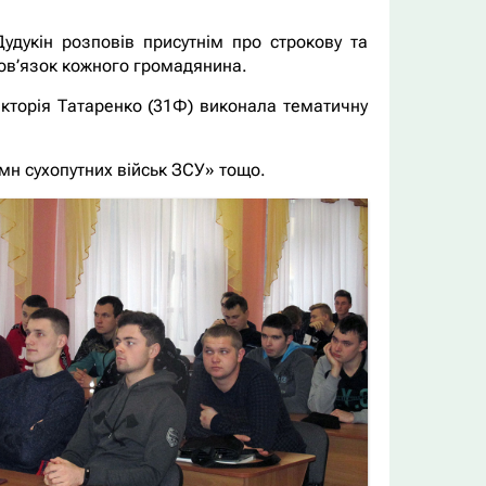
удукін розповів присутнім про строкову та
ов’язок кожного громадянина.
ікторія Татаренко (31Ф) виконала тематичну
імн сухопутних військ ЗСУ» тощо.