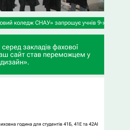
рошує учнів 9-х та 11-х класів, а також випускн
 серед закладів фахової
аш сайт став переможцем у
 дизайн».
виховна година для студентів 41Б, 41Е та 42АІ