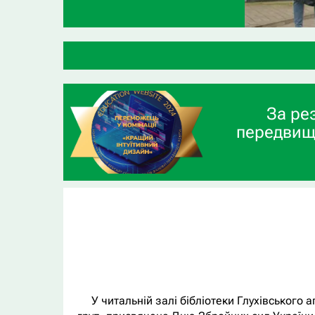
ВСП «Глу
За ре
передвищ
У читальній залі бібліотеки Глухівського 