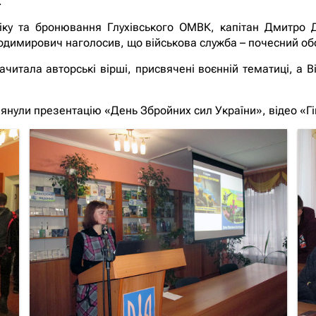
.
іку та бронювання Глухівського ОМВК, капітан Дмитро Д
одимирович наголосив, що військова служба – почесний об
итала авторські вірші, присвячені воєнній тематиці, а В
глянули презентацію «День Збройних сил України», відео «Г