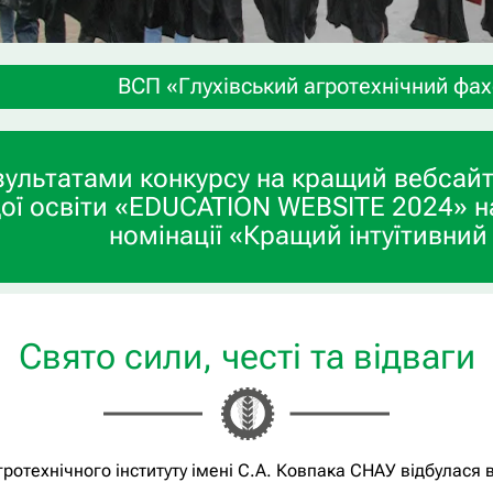
хівський агротехнічний фаховий коледж СНАУ» зап
зультатами конкурсу на кращий вебсайт
ої освіти «EDUCATION WEBSITE 2024» н
номінації «Кращий інтуїтивний
Свято сили, честі та відваги
агротехнічного інституту імені С.А. Ковпака СНАУ відбулася 