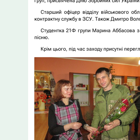
груп, присвячена Дню Збройних сил України
Старший офіцер відділу військового обл
контрактну службу в ЗСУ. Також Дмитро Вол
Студентка 21Ф групи Марина Аббасова зач
пісню.
Крім цього, під час заходу присутні пере