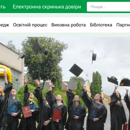
ть
Електронна скринька довіри
ледж
Освітній процес
Виховна робота
Бібліотека
Партн