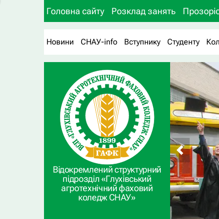
Головна сайту
Розклад занять
Прозоріс
Новини
СНАУ-info
Вступнику
Студенту
Ко
Відокремлений структурний
підрозділ «Глухівський
агротехнічний фаховий
коледж СНАУ»