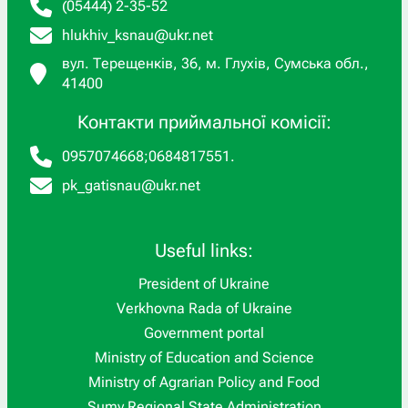
(05444) 2-35-52
hlukhiv_ksnau@ukr.net
вул. Терещенків, 36, м. Глухів, Сумська обл.,
41400
Контакти приймальної комісії:
0957074668
;
0684817551
.
pk_gatisnau@ukr.net
Useful links:
President of Ukraine
Verkhovna Rada of Ukraine
Government portal
Ministry of Education and Science
Ministry of Agrarian Policy and Food
Sumy Regional State Administration