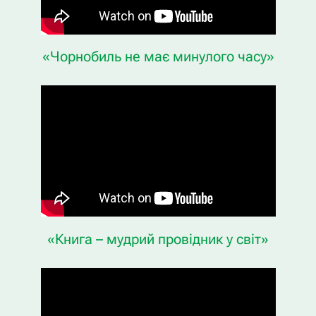
«Чорнобиль не має минулого часу»
«Книга – мудрий провідник у світ»