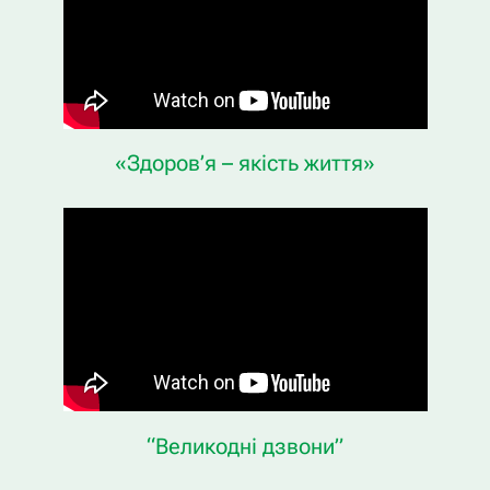
«Здоров’я – якість життя»
“Великодні дзвони”