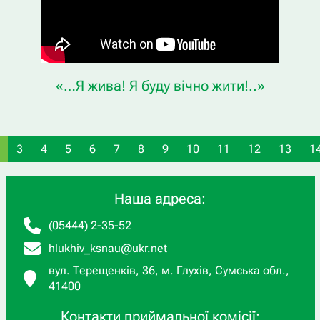
«…Я жива! Я буду вічно жити!..»
3
4
5
6
7
8
9
10
11
12
13
1
Наша адреса:
(05444) 2-35-52
hlukhiv_ksnau@ukr.net
вул. Терещенків, 36, м. Глухів, Сумська обл.,
41400
Контакти приймальної комісії: