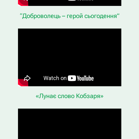
“Доброволець – герой сьогодення”
«Лунає слово Кобзаря»