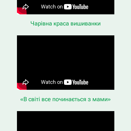
Чарівна краса вишиванки
«В світі все починається з мами»