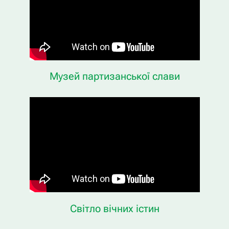
Музей партизанської слави
Світло вічних істин