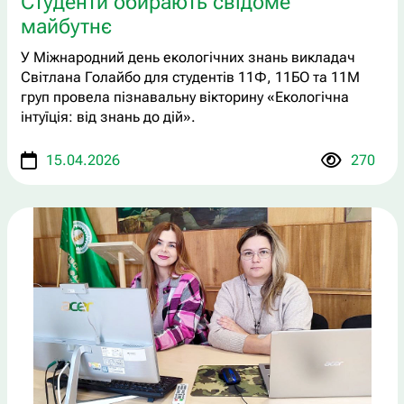
Студенти обирають свідоме
майбутнє
У Міжнародний день екологічних знань викладач
Світлана Голайбо для студентів 11Ф, 11БО та 11М
груп провела пізнавальну вікторину «Екологічна
інтуїція: від знань до дій».
15.04.2026
270