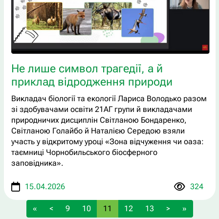
Не лише символ трагедії, а й
приклад відродження природи
Викладач біології та екології Лариса Володько разом
зі здобувачами освіти 21АГ групи й викладачами
природничих дисциплін Світланою Бондаренко,
Світланою Голайбо й Наталією Середою взяли
участь у відкритому уроці «Зона відчуження чи оаза:
таємниці Чорнобильського біосферного
заповідника».
15.04.2026
324
«
<
9
10
11
12
13
>
»