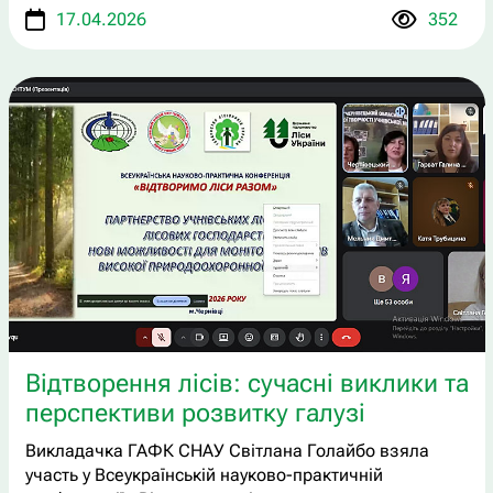
17.04.2026
352
Відтворення лісів: сучасні виклики та
перспективи розвитку галузі
Викладачка ГАФК СНАУ Світлана Голайбо взяла
участь у Всеукраїнській науково-практичній