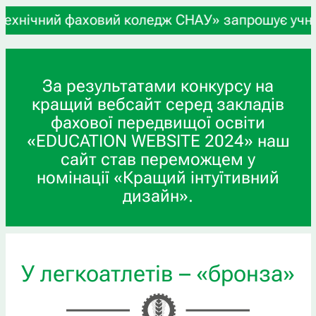
ний фаховий коледж СНАУ» запрошує учнів 9-х та 
За результатами конкурсу на
кращий вебсайт серед закладів
фахової передвищої освіти
«EDUCATION WEBSITE 2024» наш
сайт став переможцем у
номінації «Кращий інтуїтивний
дизайн».
У легкоатлетів – «бронза»