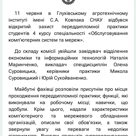
11 червня в Глухівському агротехнічному
інституті імені С.А. Ковпака СНАУ відбувся
відкритий захист переддипломної практики
студентів 4 курсу спеціальності «Обслуговування
комп'ютерних систем та мереж».
До складу комісії увійшли завідувач відділення
економіки та інформаційних технологій Наталія
Маринченко, викладач спецдисциплін Олена
Суровицька, керівники практики Микола
Суровицький і Юрій Сухойваненко.
Майбутні фахівці розповіли присутнім про місця
проходження переддипломної практики; функції, які
виконували на робочому місці; навички, що
здобули. Крім цього, надали характеристики
комп’ютерного та мережевого обладнання
організацій, описали свої обов’язки, а також
звернули увагу на переваги та недоліки
підприємств. Виступи студентів супроводжувалися