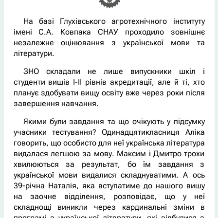
На базі Глухівського агротехнічного інституту
імені С.А. Ковпака СНАУ проходило зовнішнє
незалежне оцінювання з української мови та
літератури.
ЗНО складали не лише випускники шкіл і
студенти вишів І-ІІ рівнів акредитації, але й ті, хто
планує здобувати вищу освіту вже через роки після
завершення навчання.
Якими були завдання та що очікують у підсумку
учасники тестування? Одинадцятикласниця Аліка
говорить, що особисто для неї українська література
видалася легшою за мову. Максим і Дмитро трохи
хвилюються за результат, бо їм завдання з
української мови видалися складнуватими. А ось
39-річна Наталія, яка вступатиме до нашого вишу
на заочне відділення, розповідає, що у неї
складнощі виникли через кардинальні зміни в
програмі з української літератури, які відбулися з