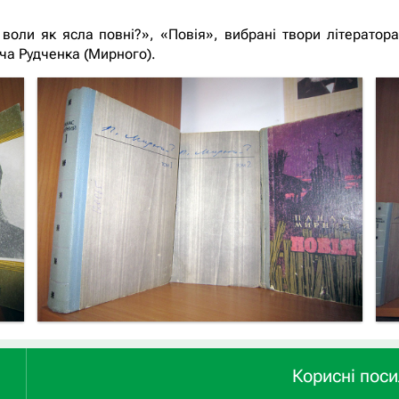
 воли як ясла повні?», «Повія», вибрані твори літератор
ча Рудченка (Мирного).
Корисні пос