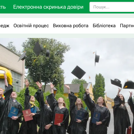
ть
Електронна скринька довіри
ледж
Освітній процес
Виховна робота
Бібліотека
Партн