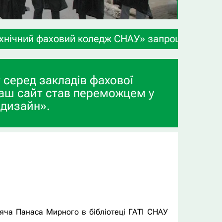
вий коледж СНАУ» запрошує учнів 9-х та 11-х кла
 серед закладів фахової
аш сайт став переможцем у
 дизайн».
іяча Панаса Мирного в бібліотеці ГАТІ СНАУ