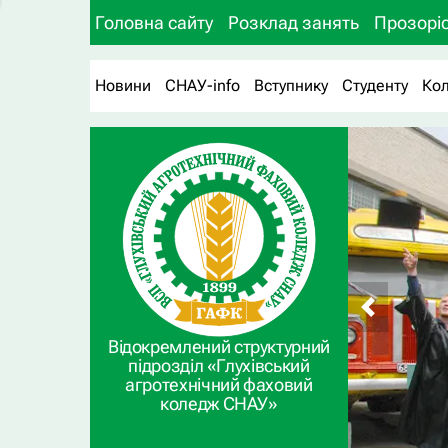
Головна сайту
Розклад занять
Прозоріс
Новини
СНАУ-info
Вступнику
Студенту
Ко
Відокремлений структурний
підрозділ «Глухівський
агротехнічний фаховий
коледж СНАУ»