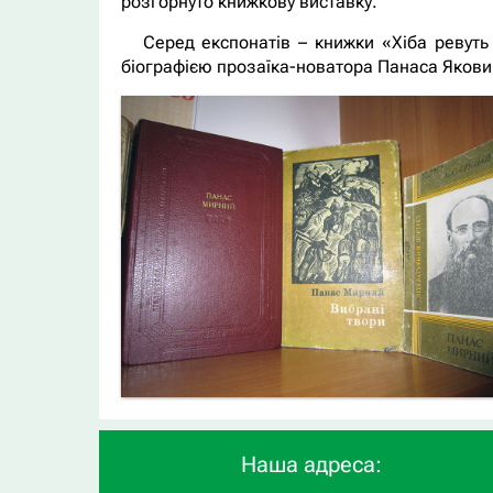
розгорнуто книжкову виставку.
Серед експонатів – книжки «Хіба ревуть
біографією прозаїка-новатора Панаса Якови
Наша адреса: