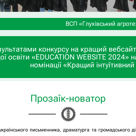
ВСП «Глухівський агротехнічний фахо
зультатами конкурсу на кращий вебсайт
ої освіти «EDUCATION WEBSITE 2024» н
номінації «Кращий інтуїтивний
Прозаїк-новатор
 українського письменника, драматурга та громадського д