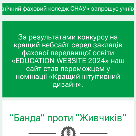
вий коледж СНАУ» запрошує учнів 9-х та 11-х кла
За результатами конкурсу на
кращий вебсайт серед закладів
фахової передвищої освіти
«EDUCATION WEBSITE 2024» наш
сайт став переможцем у
номінації «Кращий інтуїтивний
дизайн».
“Банда” проти “Живчиків”