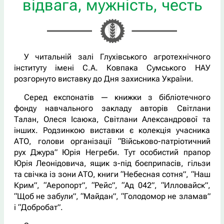
відвага, мужність, честь
У читальній залі Глухівського агротехнічного
інституту імені С.А. Ковпака Сумського НАУ
розгорнуто виставку до Дня захисника України.
Серед експонатів — книжки з бібліотечного
фонду навчального закладу авторів Світлани
Талан, Олеся Ісаюка, Світлани Александрової та
інших. Родзинкою виставки є колекція учасника
АТО, голови організації “Військово-патріотичний
рух Джура” Юрія Негреби. Тут особистий прапор
Юрія Леонідовича, ящик з-під боєприпасів, гільзи
та свічка із зони АТО, книги “Небесная сотня”, “Наш
Крим”, “Аеропорт”, “Рейс”, “Ад 042”, “Илловайск”,
“Щоб не забули”, “Майдан”, “Голодомор не зламав”
і “Добробат”.