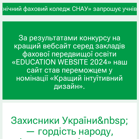
овий коледж СНАУ» запрошує учнів 9-х та 11-х кл
За результатами конкурсу на
кращий вебсайт серед закладів
фахової передвищої освіти
«EDUCATION WEBSITE 2024» наш
сайт став переможцем у
номінації «Кращий інтуїтивний
дизайн».
Захисники України&nbsp;
— гордість народу,