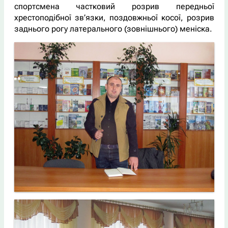
спортсмена частковий розрив передньої
хрестоподібної зв’язки, поздовжньої косої, розрив
заднього рогу латерального (зовнішнього) меніска.