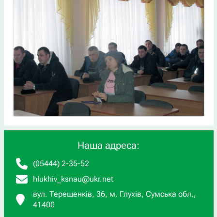
Наша адреса:
(05444) 2-35-52
hlukhiv_ksnau@ukr.net
вул. Терещенків, 36, м. Глухів, Сумська обл.,
41400