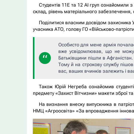
Студентів 11Е та 12 АІ груп ознайомили з
склад, рівень матеріального забезпечення, 
Поділитися власним досвідом захисника Ук
учасника АТО, голову ГО «Військово-патріот
Особисто для мене армія почалас
вже усвідомлював, що не можу п
Батьківщини пішли в Афганістан.
Тому й на строкову службу пішов
вас, ваших вчинків залежить і ва
Також Юрій Негреба ознайомив студентів
предмету «Захист Вітчизни» макети зброї та
На визнання внеску випускника в патріо
НМЦ «Агроосвіта» «За впровадження інноваці