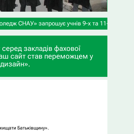
х та 11-х класів, а також випускників професійн
 серед закладів фахової
аш сайт став переможцем у
 дизайн».
ахищати Батьківщину».