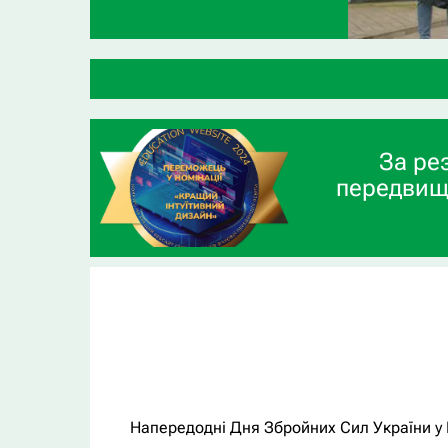
ВСП «Глухівський агрот
За ре
передвищ
Напередодні Дня Збройних Сил України у 