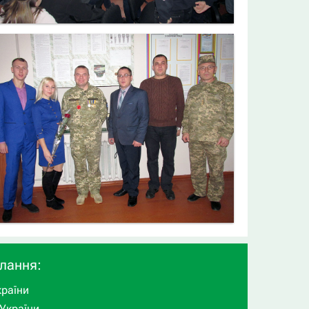
илання:
раїни
України