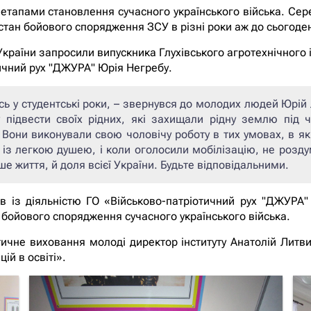
 етапами становлення сучасного українського війська. Сере
стан бойового спорядження ЗСУ в різні роки аж до сьогоде
раїни запросили випускника Глухівського агротехнічного і
ичний рух "ДЖУРА" Юрія Негребу.
ь у студентські роки,
– звернувся до молодих людей Юрій 
ідвести своїх рідних, які захищали рідну землю під ча
 Вони виконували свою чоловічу роботу в тих умовах, в я
 із легкою душею, і коли оголосили мобілізацію, не роздум
ше життя, й доля всієї України. Будьте відповідальними.
 із діяльністю ГО «Військово-патріотичний рух "ДЖУРА" 
 бойового спорядження сучасного українського війська.
тичне виховання молоді директор інституту Анатолій Лит
й в освіті».