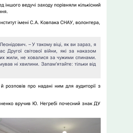
д іншого ведучі заходу порівняли кількісний
ння.
нститут імені С.А. Ковпака СНАУ, волонтера,
Леонідович. –
У такому віці, як ви зараз, я
с Другої світової війни, які за наказом
ких жили, не ховалися за чужими спинами.
ував ні хвилини. Запам’ятайте: тільки від
й розповів про надані ним для аудиторії з
виненко вручив Ю. Негребі почесний знак ДУ