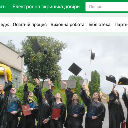
ть
Електронна скринька довіри
ледж
Освітній процес
Виховна робота
Бібліотека
Партн