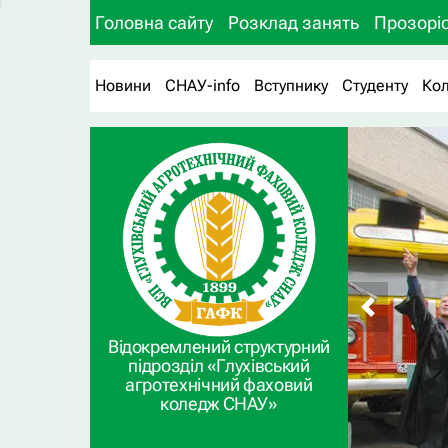
Головна сайту
Розклад занять
Прозоріс
Новини
СНАУ-info
Вступнику
Студенту
Ко
Відокремлений структурний
підрозділ «Глухівський
агротехнічний фаховий
коледж СНАУ»