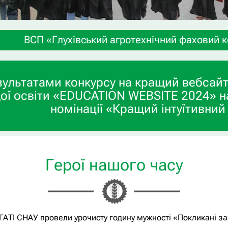
ехнічний фаховий коледж СНАУ» запрошує учнів 9-
зультатами конкурсу на кращий вебсайт
ої освіти «EDUCATION WEBSITE 2024» н
номінації «Кращий інтуїтивний
Герої нашого часу
ГАТІ СНАУ провели урочисту годину мужності «Покликані з