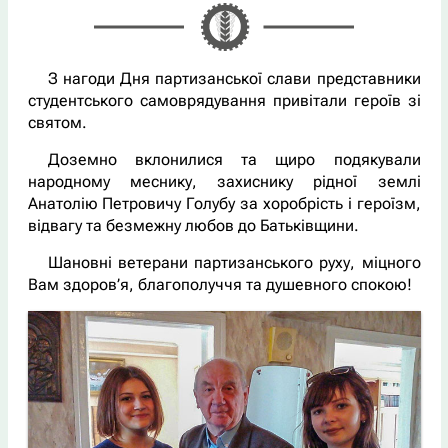
З нагоди Дня партизанської слави представники
студентського самоврядування привітали героїв зі
святом.
Доземно вклонилися та щиро подякували
народному меснику, захиснику рідної землі
Анатолію Петровичу Голубу за хоробрість і героїзм,
відвагу та безмежну любов до Батьківщини.
Шановні ветерани партизанського руху, міцного
Вам здоров’я, благополуччя та душевного спокою!