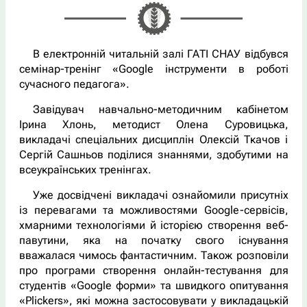
В електронній читальній залі ГАТІ СНАУ відбувся
семінар-тренінг «Google інструменти в роботі
сучасного педагога».
Завідувач навчально-методичним кабінетом
Ірина Хлонь, методист Олена Суровицька,
викладачі спеціальних дисциплін Олексій Ткачов і
Сергій Сашньов поділися знаннями, здобутими на
всеукраїнських тренінгах.
Уже досвідчені викладачі ознайомили присутніх
із перевагами та можливостями Google-сервісів,
хмарними технологіями й історією створення веб-
павутини, яка на початку свого існування
вважалася чимось фантастичним. Також розповіли
про програми створення онлайн-тестування для
студентів «Google форми» та швидкого опитування
«Plickers», які можна застосовувати у викладацькій