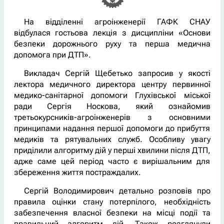
На відділенні агроінженерії ГАФК СНАУ
відбулася гостьова лекція з дисципліни «Основи
безпеки дорожнього руху та перша медична
допомога при ДТП».
Викладач Сергій Щебетько запросив у якості
лектора медичного директора центру первинної
медико-санітарної допомоги Глухівської міської
ради Сергія Носкова, який ознайомив
третьокурсників-агроінженерів з основними
принципами надання першої допомоги до прибуття
медиків та рятувальних служб. Особливу увагу
приділили алгоритму дій у перші хвилини після ДТП,
адже саме цей період часто є вирішальним для
збереження життя постраждалих.
Сергій Володимирович детально розповів про
правила оцінки стану потерпілого, необхідність
забезпечення власної безпеки на місці події та
правильний алгоритм дій. Також розглянули