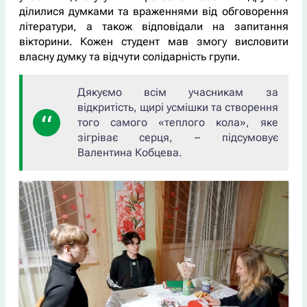
ділилися думками та враженнями від обговорення
літератури, а також відповідали на запитання
вікторини. Кожен студент мав змогу висловити
власну думку та відчути солідарність групи.
Дякуємо всім учасникам за
відкритість, щирі усмішки та створення
того самого «теплого кола», яке
зігріває серця, – підсумовує
Валентина Кобцева.