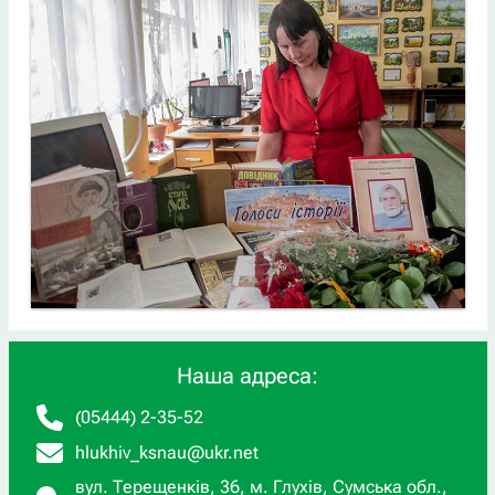
Наша адреса:
(05444) 2-35-52
hlukhiv_ksnau@ukr.net
вул. Терещенків, 36, м. Глухів, Сумська обл.,