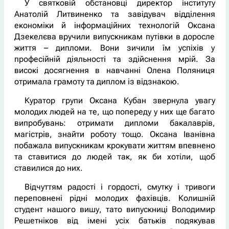
У святковій обстановці директор інституту
Анатолій Литвиненко та завідувач відділення
економіки й інформаційних технологій Оксана
Дзекелєва вручили випускникам путівки в доросле
життя – дипломи. Вони зичили їм успіхів у
професійній діяльності та здійснення мрій. За
високі досягнення в навчанні Олена Поляниця
отримала грамоту та диплом із відзнакою.
Куратор групи Оксана Кубан звернула увагу
молодих людей на те, що попереду у них ще багато
випробувань: отримати дипломи бакалаврів,
магістрів, знайти роботу тощо. Оксана Іванівна
побажала випускникам крокувати життям впевнено
та ставитися до людей так, як би хотіли, щоб
ставилися до них.
Відчуттям радості і гордості, смутку і тривоги
переповнені рідні молодих фахівців. Колишній
студент нашого вишу, тато випускниці Володимир
Решетніков від імені усіх батьків подякував