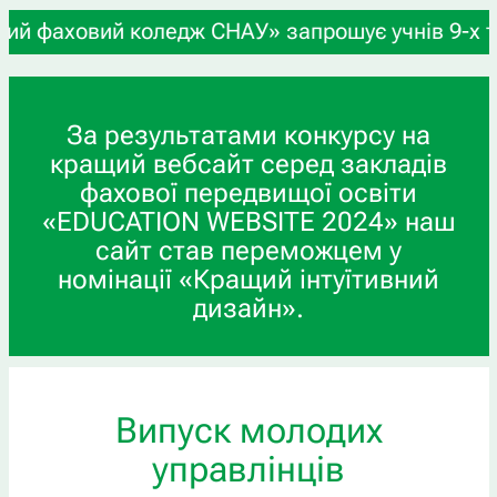
ледж СНАУ» запрошує учнів 9-х та 11-х класів, а
За результатами конкурсу на
кращий вебсайт серед закладів
фахової передвищої освіти
«EDUCATION WEBSITE 2024» наш
сайт став переможцем у
номінації «Кращий інтуїтивний
дизайн».
Випуск молодих
управлінців