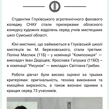
Студентки Глухівського агротехнічного фахового
коледжу СНАУ стали призерками обласного
конкурсу художніх відділень серед учнів мистецьких
шкіл Сумської області.
Юні мисткині, що займаються в Глухівській школі
мистецтв ім. М. Березовського, стали третіми:
Поліна Маслюк (11Б) – у номінації "Композиція" —
викладач Іван Дєдіщев; Ярослава Галушка (11БО) –
в номінації "Рисунок" — викладач Світлана Грибан.
Роботи дівчат були високо оцінені за трьома
критеріями: оригінальність, техніка виконання та
емоційна виразність, а також визнані одними з
кращих серед 73 учасників.