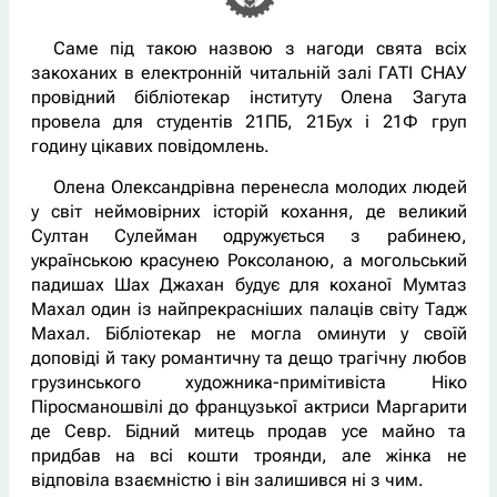
Саме під такою назвою з нагоди свята всіх
закоханих в електронній читальній залі ГАТІ СНАУ
провідний бібліотекар інституту Олена Загута
провела для студентів 21ПБ, 21Бух і 21Ф груп
годину цікавих повідомлень.
Олена Олександрівна перенесла молодих людей
у світ неймовірних історій кохання, де великий
Султан Сулейман одружується з рабинею,
українською красунею Роксоланою, а могольський
падишах Шах Джахан будує для коханої Мумтаз
Махал один із найпрекрасніших палаців світу Тадж
Махал. Бібліотекар не могла оминути у своїй
доповіді й таку романтичну та дещо трагічну любов
грузинського художника-примітивіста Ніко
Піросманошвілі до французької актриси Маргарити
де Севр. Бідний митець продав усе майно та
придбав на всі кошти троянди, але жінка не
відповіла взаємністю і він залишився ні з чим.