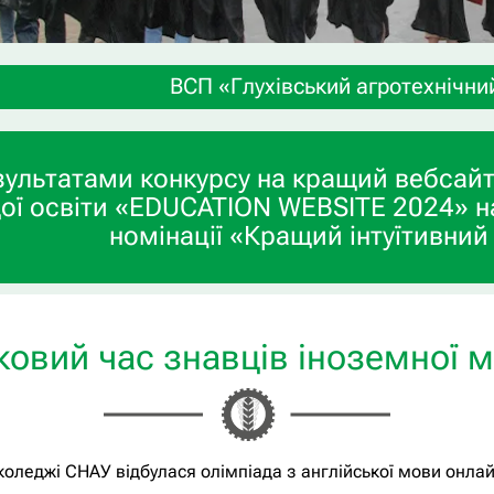
ВСП «Глухівський агротехнічний фаховий коле
зультатами конкурсу на кращий вебсайт
ої освіти «EDUCATION WEBSITE 2024» н
номінації «Кращий інтуїтивний
ковий час знавців іноземної 
коледжі СНАУ відбулася олімпіада з англійської мови онлай