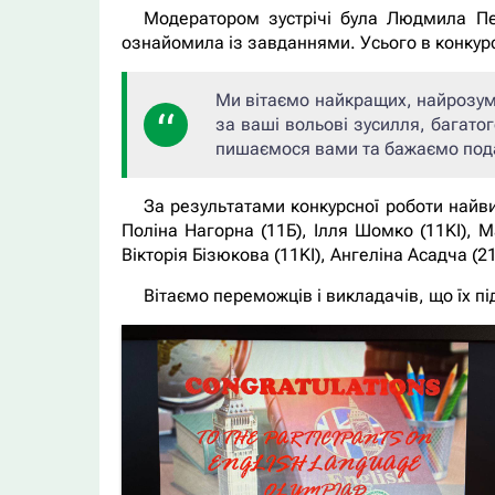
Модератором зустрічі була Людмила Пе
ознайомила із завданнями. Усього в конкурсі
Ми вітаємо найкращих, найрозум
за ваші вольові зусилля, багато
пишаємося вами та бажаємо пода
За результатами конкурсної роботи найви
Поліна Нагорна (11Б), Ілля Шомко (11KІ), М
Вікторія Бізюкова (11KI), Ангеліна Асадча (2
Вітаємо переможців і викладачів, що їх пі