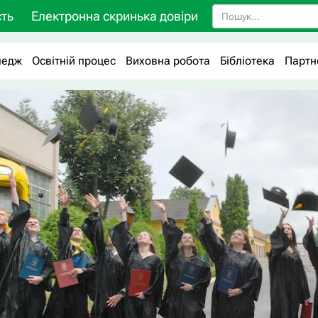
ть
Електронна скринька довіри
ледж
Освітній процес
Виховна робота
Бібліотека
Партн