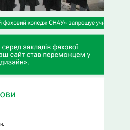
дж СНАУ» запрошує учнів 9-х та 11-х класів, а т
 серед закладів фахової
аш сайт став переможцем у
 дизайн».
мови
н.