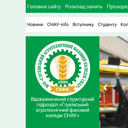
Головна сайту
Розклад занять
Прозоріс
Новини
СНАУ-info
Вступнику
Студенту
Ко
Відокремлений структурний
підрозділ «Глухівський
агротехнічний фаховий
коледж СНАУ»