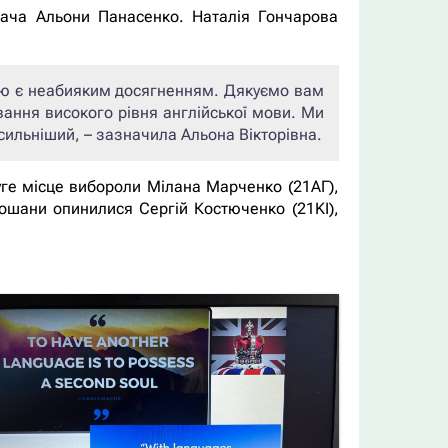
дача Альони Панасенко. Наталія Гончарова
ою є неабияким досягненням. Дякуємо вам
вання високого рівня англійської мови. Ми
ильніший, – зазначила Альона Вікторівна.
уге місце вибороли Мілана Марченко (21AГ),
 пошани опинилися Сергій Костюченко (21KI),