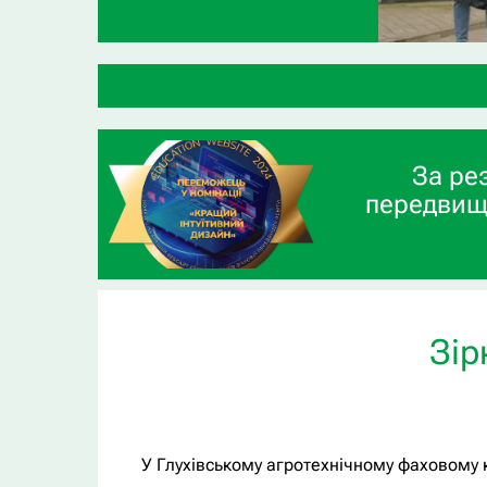
За ре
передвищ
Зір
У Глухівському агротехнічному фаховому 