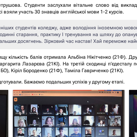
трушова. Студенти заслухали вітальне слово від викла
 взяли участь 30 знавців англійської мови 1-2 курсів.
ніших студентів коледжу, адже володіння іноземною мов
годинні старання, практику І тренування на шляху до опану
льших досягнень. Зірковий час настав! Хай переможе найс
щу кількість балів отримала Альбіна Нікітченко (21Ф). Др
аргарита Лазарєва (21KІ). На третій сходинці п’єдесталу
1БО), Кіріл Бороденко (21Ф), Таміла Гавриченко (21KI).
дготували. Бажаємо подальших успіхів у другому етапі.