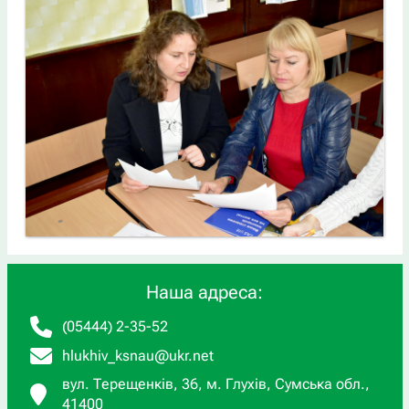
Наша адреса:
(05444) 2-35-52
hlukhiv_ksnau@ukr.net
вул. Терещенків, 36, м. Глухів, Сумська обл.,
41400