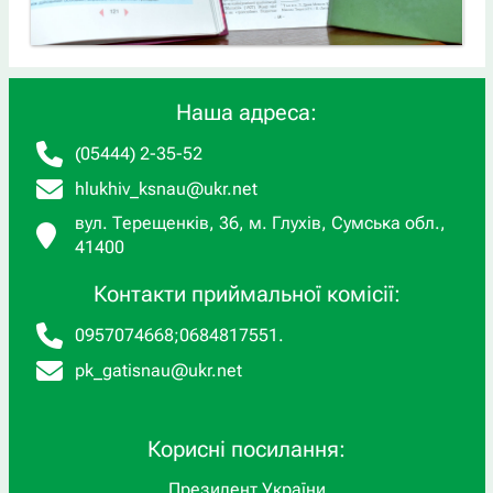
Наша адреса:
(05444) 2-35-52
hlukhiv_ksnau@ukr.net
вул. Терещенків, 36, м. Глухів, Сумська обл.,
41400
Контакти приймальної комісії:
0957074668
;
0684817551
.
pk_gatisnau@ukr.net
Корисні посилання:
Президент України