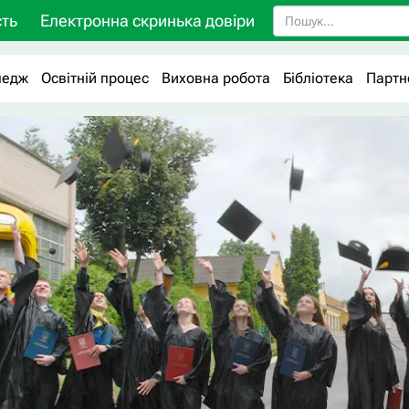
ть
Електронна скринька довіри
ледж
Освітній процес
Виховна робота
Бібліотека
Партн