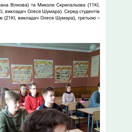
ана Вілкова) та Миколи Скрипальова (11КІ,
1КІ, викладач Олеся Шумара). Серед студентів
ов (21КІ, викладач Олеся Шумара), третьою –