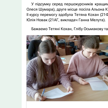
У підсумку серед першокурсників кращим
Олеся Шумара), друге місце посіла Альона Ки
ІІ курсу перемогу здобула Тетяна Кохан (21
Юлія Новак (21АГ, викладач Ганна Мелута).
Бажаємо Тетяні Кохан, Глібу Осьмакову та 