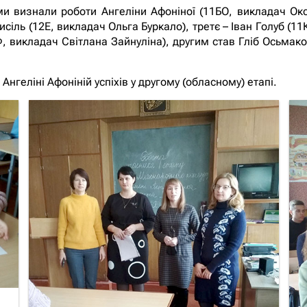
и визнали роботи Ангеліни Афоніної (11БО, викладач Окс
сіль (12Е, викладач Ольга Буркало), третє – Іван Голуб (1
Ф, викладач Світлана Зайнуліна), другим став Гліб Осьмак
Ангеліні Афоніній успіхів у другому (обласному) етапі.