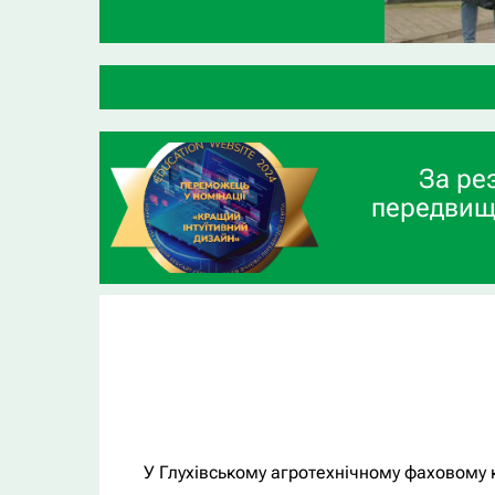
За ре
передвищ
У Глухівському агротехнічному фаховому 