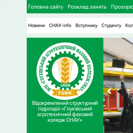
Головна сайту
Розклад занять
Прозоріс
Новини
СНАУ-info
Вступнику
Студенту
Ко
Відокремлений структурний
підрозділ «Глухівський
агротехнічний фаховий
коледж СНАУ»