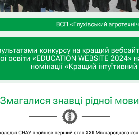
ВСП «Глухівський агротехнічний фаховий коледж 
зультатами конкурсу на кращий вебсайт
ої освіти «EDUCATION WEBSITE 2024» н
номінації «Кращий інтуїтивний
Змагалися знавці рідної мови
коледжі СНАУ пройшов перший етап XХІІ Міжнародного конку