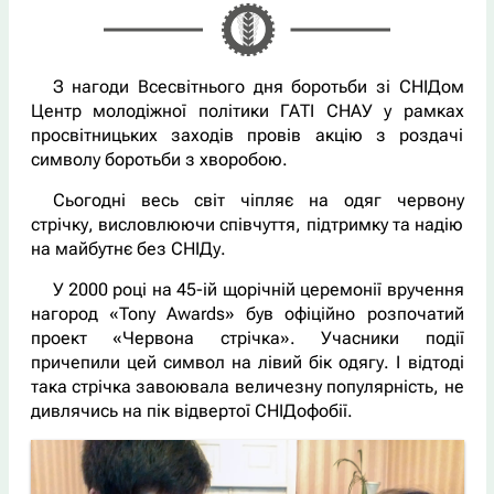
З нагоди Всесвітнього дня боротьби зі СНІДом
Центр молодіжної політики ГАТІ СНАУ у рамках
просвітницьких заходів провів акцію з роздачі
символу боротьби з хворобою.
Сьогодні весь світ чіпляє на одяг червону
стрічку, висловлюючи співчуття, підтримку та надію
на майбутнє без СНІДу.
У 2000 році на 45-ій щорічній церемонії вручення
нагород «Tony Awards» був офіційно розпочатий
проект «Червона стрічка». Учасники події
причепили цей символ на лівий бік одягу. І відтоді
така стрічка завоювала величезну популярність, не
дивлячись на пік відвертої СНІДофобії.