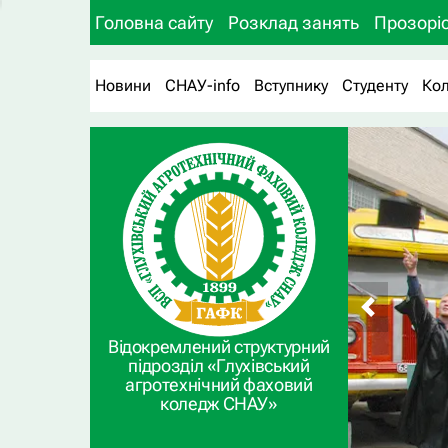
Головна сайту
Розклад занять
Прозоріс
Новини
СНАУ-info
Вступнику
Студенту
Ко
Відокремлений структурний
підрозділ «Глухівський
агротехнічний фаховий
коледж СНАУ»