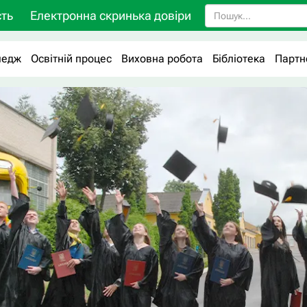
ть
Електронна скринька довіри
ледж
Освітній процес
Виховна робота
Бібліотека
Партн