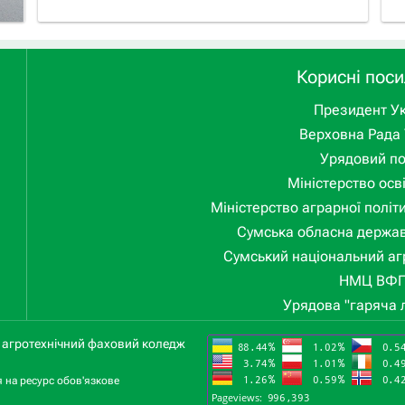
Корисні пос
Президент Ук
Верховна Рада 
Урядовий п
Міністерство осві
Міністерство аграрної політ
Сумська обласна держав
Сумський національний аг
НМЦ ВФ
Урядова "гаряча л
й агротехнічний фаховий коледж
я на ресурс обов'язкове