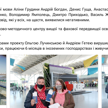
ої мови Аліни Грудини Андрій Богдан, Денис Гуща, Анаста
нко, Володимир Ямполець, Дмитро Приходько, Василь Жо
від, які у всіх, на щастя, виявилися негативними.
ково-методичного центру вищої та фахової передвищої ос
.
рами проекту Ольгою Лучинською й Андрієм Гетею вирушил
чки, працюючи 6 місяців в іноземних господарствах і живуч