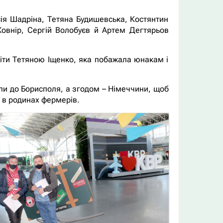
сія Шадріна, Тетяна Будишевська, Костянтин
внір, Сергій Волобуєв й Артем Дегтярьов
віти Тетяною Іщенко, яка побажала юнакам і
и до Борисполя, а згодом – Німеччини, щоб
и в родинах фермерів.