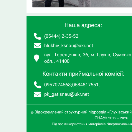
Наша адреса:
(05444) 2-35-52
hlukhiv_ksnau@ukr.net
вул. Терещенків, 36, м. Глухів, Сумська
обл., 41400
Контакти приймальної комісії:
0957074668
;
0684817551
.
pk_gatisnau@ukr.net
Відокремлений структурний підрозділ «Глухівськи
©
СНАУ»
2012 – 2026
Під час використання матеріалів гіперпосиланн