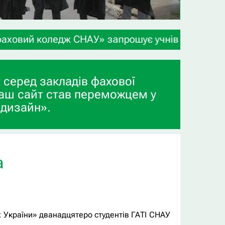
НАУ» запрошує учнів 9-х та 11-х класів, а також
 серед закладів фахової
аш сайт став переможцем у
 дизайн».
а
х України» дванадцятеро студентів ГАТІ СНАУ