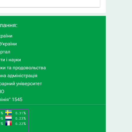
илання:
раїни
України
ортал
ти і науки
ики та продовольства
на адміністрація
рарний університет
ПО
інія" 1545