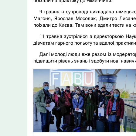
поїхали на практику до Німеччини.
9 травня в супроводі викладача німецьк
Магоня, Ярослав Мосоляк, Дмитро Лисаче
поїхали до Києва. Там вони здали тести на ко
11 травня зустрілися з директоркою Нау
дівчатам гарного польоту та вдалої практики
Далі молоді люди вже разом із модерато
підвищити рівень знань і здобути нові нави