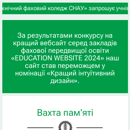
фаховий коледж СНАУ» запрошує учнів 9-х та 11-х
За результатами конкурсу на
кращий вебсайт серед закладів
фахової передвищої освіти
«EDUCATION WEBSITE 2024» наш
сайт став переможцем у
номінації «Кращий інтуїтивний
дизайн».
Вахта пам'яті