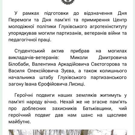
У рамках підготовки до відзначення Дня
Перемоги та Дня пам’яті та примирення Центр
молодіжної політики Глухівського агротехінституту
упорядкував могили партизанів, ветеранів війни та
педагогічної праці.
Студентський актив прибрав на могилах
викладачів-ветеранів: Миколи Дмитровича
Білобаби, Валентина Аркадійовича Свєтогорова та
Василя Олексійовича Зуєва, а також колишнього
начальника штабу Глухівського партизанського
загону Івана Єрофійовича Лисиці.
Героїчні подвиги наших земляків житимуть у
пам’яті народу вічно. Нехай же не згасне пам'ять
про доблесних захисників Батьківщини, чий
героїчний подвиг дав нам шанс на щасливе
майбутнє.