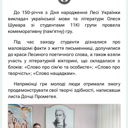
До 150-річчя з Дня народження Лесі Українки
викладач української мови та літератури Олеся
Шумара зі студентами 11КІ групи провела
комеморативну (пам’ятну) гру.
Під час заходу студенти дізналися про
маловідомі факти з життя письменниці, долучилися
до краси Лесиного поетичного слова, а також взяли
участь у літературній вікторині, що складалася з
блоків: «Слово про сім'ю та особисте»; «Слово про
творчість»; «Слово нащадкам».
Наприкінці гри молоді люди отримали змогу
продемонструвати свої творчі здібності, написавши
листа Дочці Прометея.