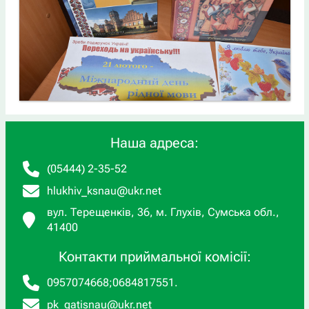
Наша адреса:
(05444) 2-35-52
hlukhiv_ksnau@ukr.net
вул. Терещенків, 36, м. Глухів, Сумська обл.,
41400
Контакти приймальної комісії:
0957074668
;
0684817551
.
pk_gatisnau@ukr.net