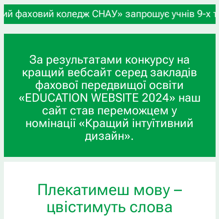
ледж СНАУ» запрошує учнів 9-х та 11-х класів, а
За результатами конкурсу на
кращий вебсайт серед закладів
фахової передвищої освіти
«EDUCATION WEBSITE 2024» наш
сайт став переможцем у
номінації «Кращий інтуїтивний
дизайн».
Плекатимеш мову –
цвістимуть слова