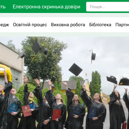
ть
Електронна скринька довіри
ледж
Освітній процес
Виховна робота
Бібліотека
Партн