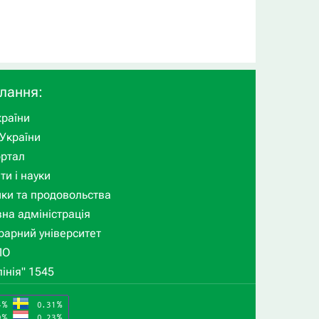
илання:
раїни
України
ортал
ти і науки
ики та продовольства
на адміністрація
рарний університет
ПО
інія" 1545