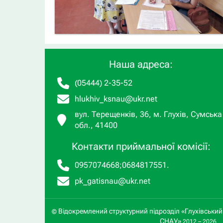
Наша адреса:
(05444) 2-35-52
hlukhiv_ksnau@ukr.net
вул. Терещенків, 36, м. Глухів, Сумська
обл., 41400
Контакти приймальної комісії:
0957074668
;
0684817551
.
pk_gatisnau@ukr.net
Відокремлений структурний підрозділ «Глухівськи
©
СНАУ»
2012 – 2026