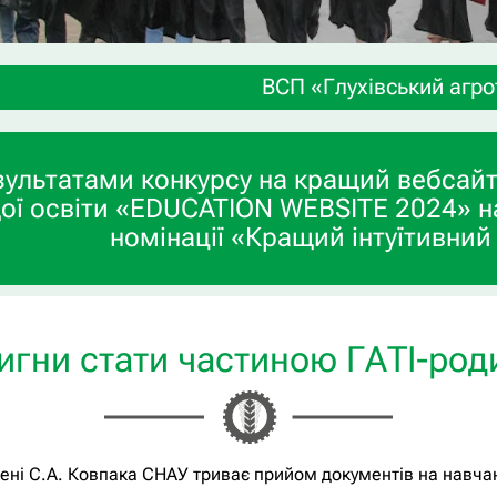
ВСП «Глухівський агротехнічний
зультатами конкурсу на кращий вебсайт
ої освіти «EDUCATION WEBSITE 2024» н
номінації «Кращий інтуїтивний
игни стати частиною ГАТІ-род
імені С.А. Ковпака СНАУ триває прийом документів на навча