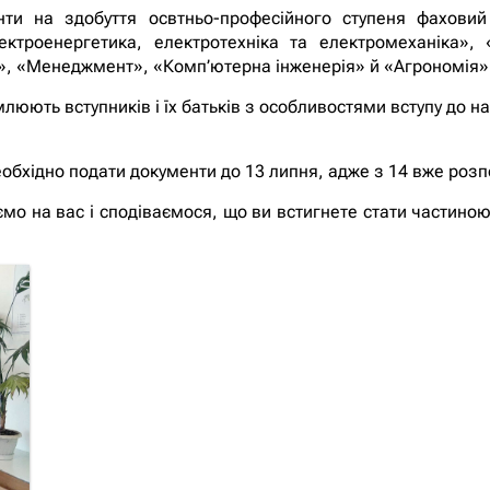
нти на здобуття освтньо-професійного ступеня фахови
ектроенергетика, електротехніка та електромеханіка», 
я», «Менеджмент», «Комп’ютерна інженерія» й «Агрономія»
люють вступників і їх батьків з особливостями вступу до н
обхідно подати документи до 13 липня, адже з 14 вже роз
мо на вас і сподіваємося, що ви встигнете стати частиною 