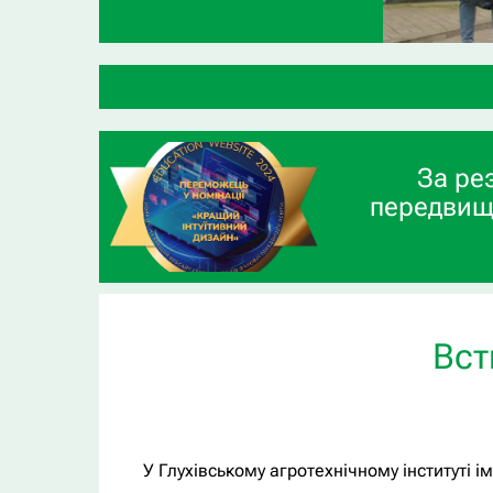
За ре
передвищ
Вст
У Глухівському агротехнічному інституті 