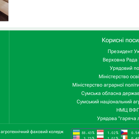
Корисні пос
Президент Ук
Верховна Рада 
Урядовий п
Міністерство осві
Міністерство аграрної політ
Сумська обласна держав
Сумський національний аг
НМЦ ВФ
Урядова "гаряча л
й агротехнічний фаховий коледж