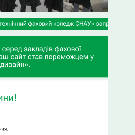
 фаховий коледж СНАУ» запрошує учнів 9-х та 11-
 серед закладів фахової
аш сайт став переможцем у
 дизайн».
ини!
ння.