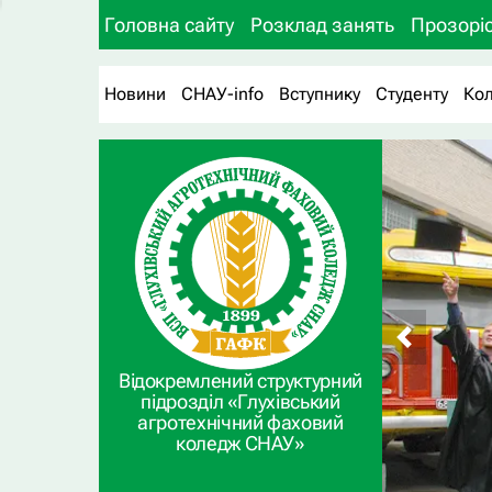
Головна сайту
Розклад занять
Прозоріс
Новини
СНАУ-info
Вступнику
Студенту
Ко
Відокремлений структурний
підрозділ «Глухівський
агротехнічний фаховий
коледж СНАУ»