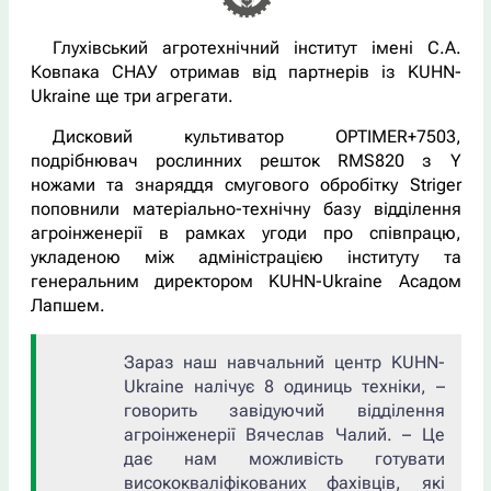
Глухівський агротехнічний інститут імені С.А.
Ковпака СНАУ отримав від партнерів із KUHN-
Ukraine ще три агрегати.
Дисковий культиватор OPTIMER+7503,
подрібнювач рослинних решток RMS820 з Y
ножами та знаряддя смугового обробітку Striger
поповнили матеріально-технічну базу відділення
агроінженерії в рамках угоди про співпрацю,
укладеною між адміністрацією інституту та
генеральним директором KUHN-Ukraine Асадом
Лапшем.
Зараз наш навчальний центр KUHN-
Ukraine налічує 8 одиниць техніки,
–
говорить завідуючий відділення
агроінженерії Вячеслав Чалий. –
Це
дає нам можливість готувати
висококваліфікованих фахівців, які