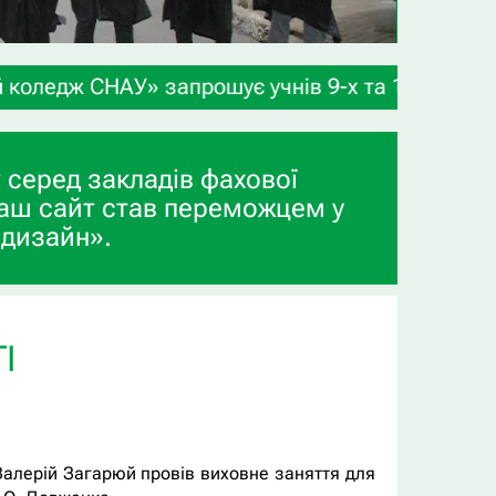
1-х класів, а також випускників професійної (пр
 серед закладів фахової
аш сайт став переможцем у
 дизайн».
І
 Валерій Загарюй провів виховне заняття для