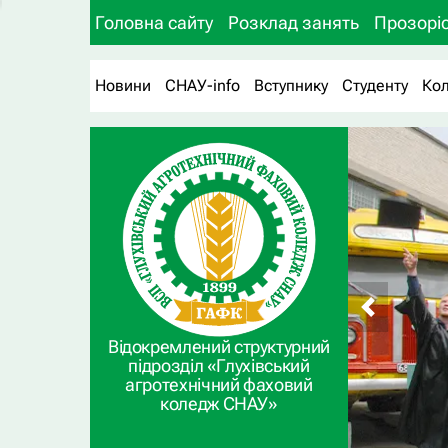
Головна сайту
Розклад занять
Прозоріс
Новини
СНАУ-info
Вступнику
Студенту
Ко
Відокремлений структурний
підрозділ «Глухівський
агротехнічний фаховий
коледж СНАУ»