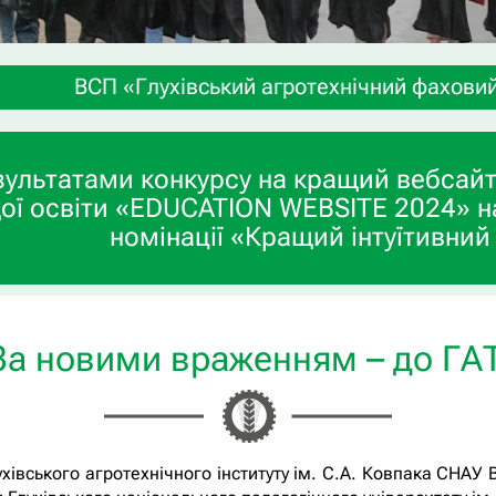
ий фаховий коледж СНАУ» запрошує учнів 9-х та 1
зультатами конкурсу на кращий вебсайт
ої освіти «EDUCATION WEBSITE 2024» н
номінації «Кращий інтуїтивний
За новими враженням – до ГАТ
хівського агротехнічного інституту ім. С.А. Ковпака СНАУ