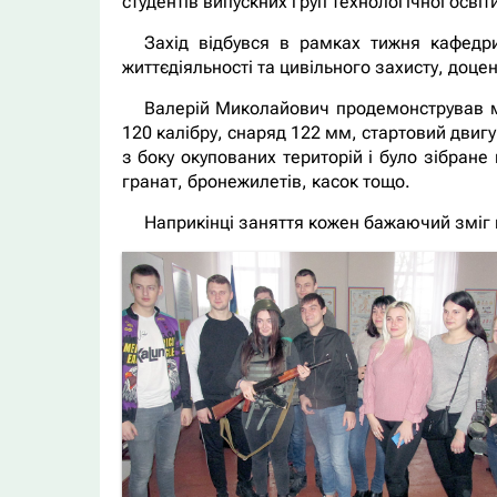
студентів випускних груп технологічної освіт
Захід відбувся в рамках тижня кафедри
життєдіяльності та цивільного захисту, доце
Валерій Миколайович продемонстрував мо
120 калібру, снаряд 122 мм, стартовий двигу
з боку окупованих територій і було зібране
гранат, бронежилетів, касок тощо.
Наприкінці заняття кожен бажаючий зміг п