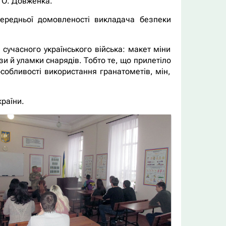
. О. Довженка.
опередньої домовленості викладача безпеки
учасного українського війська: макет міни
зи й уламки снарядів. Тобто те, що прилетіло
особливості використання гранатометів, мін,
країни.