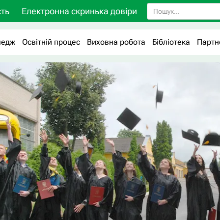
ть
Електронна скринька довіри
ледж
Освітній процес
Виховна робота
Бібліотека
Партн