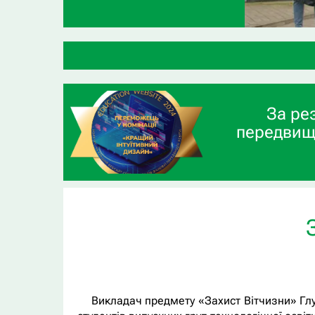
ВСП «Глухівський агротехнічн
За ре
передвищ
Викладач предмету «Захист Вітчизни» Глу