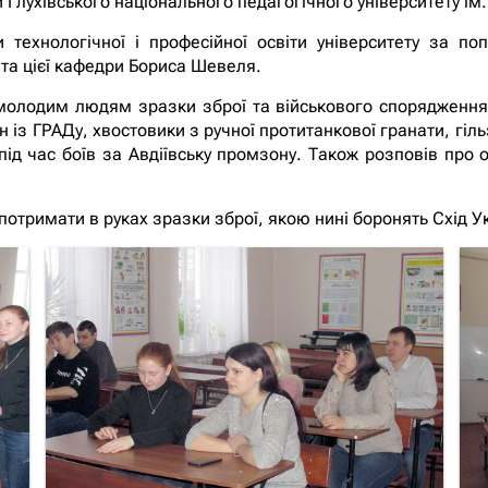
и Глухівського національного педагогічного університету ім
 технологічної і професійної освіти університету за п
нта цієї кафедри Бориса Шевеля.
лодим людям зразки зброї та військового спорядження с
н із ГРАДу, хвостовики з ручної протитанкової гранати, гіль
 під час боїв за Авдіївську промзону. Також розповів про 
отримати в руках зразки зброї, якою нині боронять Схід У